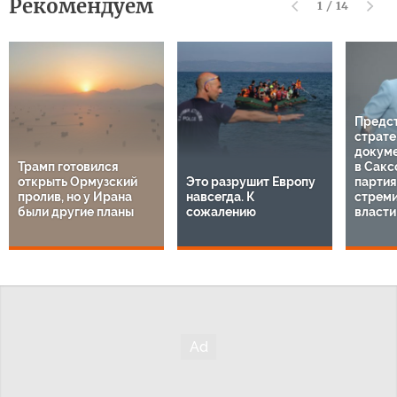
Рекомендуем
1
/
14
Предс
страте
докуме
Трамп готовился
в Сакс
открыть Ормузский
Это разрушит Европу
парти
пролив, но у Ирана
навсегда. К
стреми
были другие планы
сожалению
власти