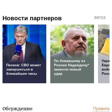
Новости партнеров
INFOX
По бежавшему из
Украи
Песков: СВО может
России Надеждину*
Европ
завершиться в
нанесли новый
войну
ближайшие часы
удар
Росс
Обсуждение
Правила