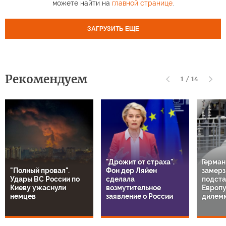
можете найти на
главной странице
.
ЗАГРУЗИТЬ ЕЩЕ
Рекомендуем
1
/
14
"Дрожит от страха".
Герман
"Полный провал".
Фон дер Ляйен
замерз
Удары ВС России по
сделала
подста
Киеву ужаснули
возмутительное
Европу
немцев
заявление о России
дилем