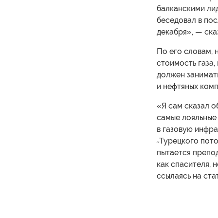
балканскими лид
беседовал в пос
декабря», — ск
По его словам, 
стоимость газа,
должен занимать
и нефтяных комп
«Я сам сказал о
самые лояльные 
в газовую инфра
˶Турецкого пото
пытается препод
как спасителя, 
ссылаясь на ст