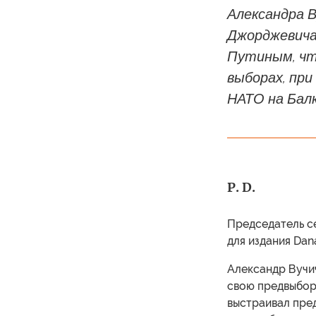
Александра В
Джорджевича
Путиным, чт
выборах, пр
НАТО на Балк
P. D.
Председатель с
для издания Dan
Александр Вучич
свою предвыбор
выстраивал пред