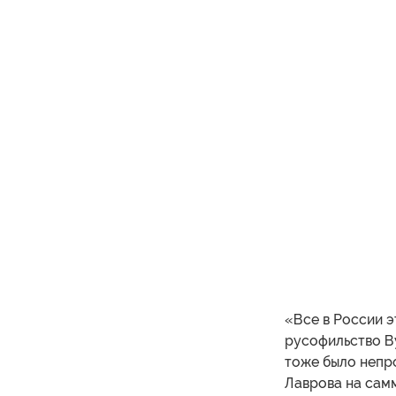
«Все в России э
русофильство В
тоже было непро
Лаврова на самм