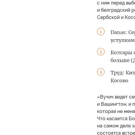
с ним перед вы
и белградский 
Сербской и Кос
Danas: С
1
уступка
Болгары 
2
больше (
Труд: Ки
3
Косово
«Вучич ведет се
и Вашингтон, и 
которая не меня
Что касается Бо
на самом деле 
состоятся встр