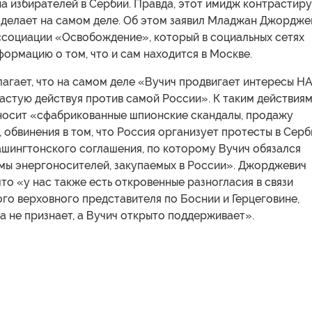
а избирателей в Сербии. Правда, этот имидж контрастир
ч делает на самом деле. Об этом заявил Младжан Джордже
ссоциации «Освобождение», который в социальных сетях
ормацию о том, что и сам находится в Москве.
агает, что на самом деле «Вучич продвигает интересы Н
частую действуя против самой России». К таким действия
осит «сфабрикованные шпионские скандалы, продажу
 обвинения в том, что Россия организует протесты в Серб
ашингтонского соглашения, по которому Вучич обязался
мы энергоносителей, закупаемых в России». Джорджевич
что «у нас также есть откровенные разногласия в связи
го верховного представителя по Боснии и Герцеговине,
 не признает, а Вучич открыто поддерживает».