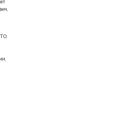
ует
вич,
АТО
м
ии,