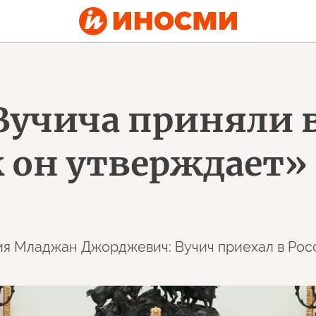
учича приняли в
 он утверждает» 
я Младжан Джорджевич: Вучич приехал в Росс