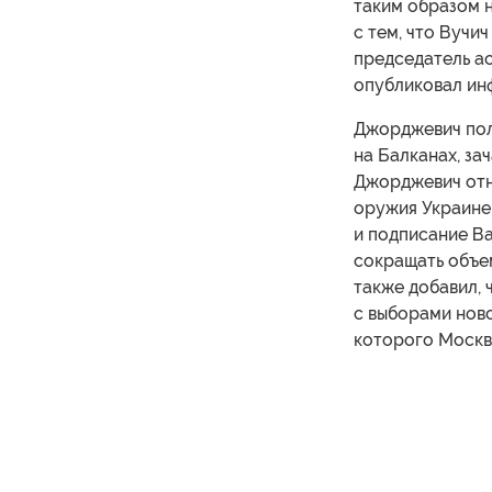
таким образом н
с тем, что Вучи
председатель а
опубликовал инф
Джорджевич пол
на Балканах, за
Джорджевич отн
оружия Украине,
и подписание В
сокращать объе
также добавил, 
с выборами ново
которого Москва