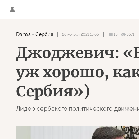
Danas
Сербия
28 ноября 2021 15:05
15
3571
Джоджевич: «В
уж хорошо, как
Сербия»)
Лидер сербского политического движени