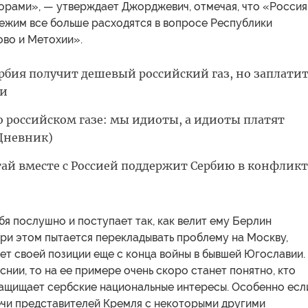
борами», — утверждает Джорджевич, отмечая, что «Россия
режим все больше расходятся в вопросе Республики
ово и Метохии».
ербия получит дешевый российский газ, но заплати
ми
о российском газе: мы идиоты, а идиоты платят
Дневник)
тай вместе с Россией поддержит Сербию в конфликт
бя послушно и поступает так, как велит ему Берлин
при этом пытается перекладывать проблему на Москву,
ет своей позиции еще с конца войны в бывшей Югославии.
снии, то на ее примере очень скоро станет понятно, кто
защищает сербские национальные интересы. Особенно есл
ечи представителей Кремля с некоторыми другими