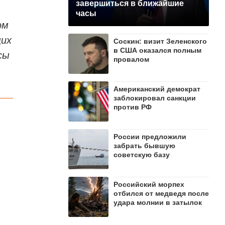
завершиться в ближайшие
часы
ом
щих
Соскин: визит Зеленского
в США оказался полным
сы
провалом
Американский демократ
заблокировал санкции
против РФ
России предложили
забрать бывшую
советскую базу
Российский морпех
отбился от медведя после
удара молнии в затылок