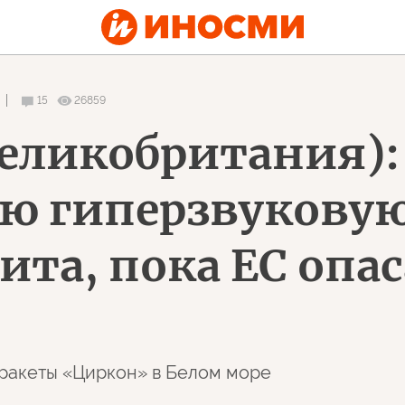
15
26859
(Великобритания)
ую гиперзвуковую
та, пока ЕС опас
я ракеты «Циркон» в Белом море