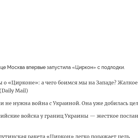
це Москва впервые запустила «Циркон» с подлодки.
 о «Цирконе»: а чего боимся мы на Западе? Жалкое
Daily Mail)
сии не нужна война с Украиной. Она уже добилась це
сийские войска у границ Украины — жесткое посла
 путинская ракета «Циркон» легко поражает цель