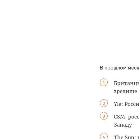
В прошлом меся
Британцы
1
зрелище (
Yle: Рос
2
CSM: рос
3
Западу
The Sun:
4