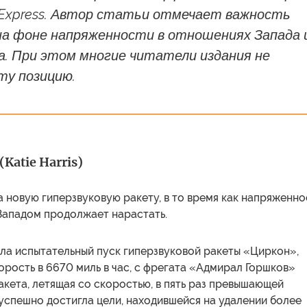
 Express. Автор статьи отмечает важность
на фоне напряженности в отношениях Запада 
а. При этом многие читатели издания не
ту позицию.
Katie Harris)
 новую гиперзвуковую ракету, в то время как напряженно
 Западом продолжает нарастать.
ла испытательный пуск гиперзвуковой ракеты «Циркон»,
рость в 6670 миль в час, с фрегата «Адмирал Горшков»
акета, летящая со скоростью, в пять раз превышающей
 успешно достигла цели, находившейся на удалении более