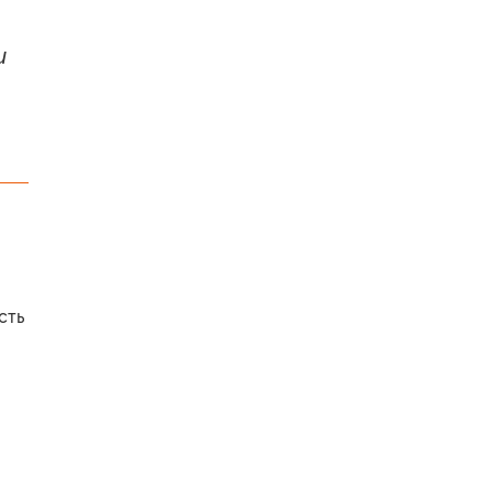
и
сть