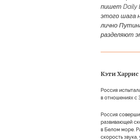
пишет Daily
этого шага 
лично Путин
разделяют э
Кэти Харрис (
Россия испытала
в отношениях с
Россия соверши
развивающей ско
в Белом море. Р
скорость звука,