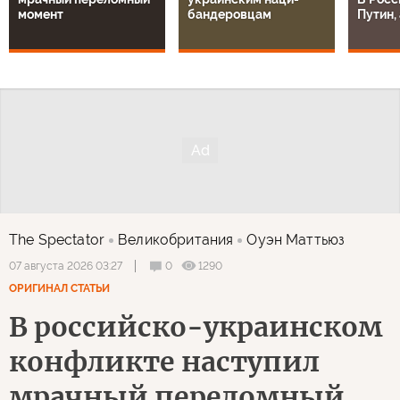
момент
бандеровцам
Путин, 
The Spectator
Великобритания
Оуэн Маттьюз
0
1290
07 августа 2026 03:27
ОРИГИНАЛ СТАТЬИ
В российско-украинском
конфликте наступил
мрачный переломный