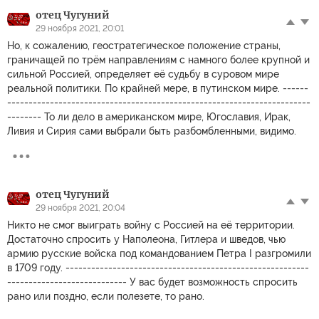
отец Чугуний
29 ноября 2021, 20:01
Но, к сожалению, геостратегическое положение страны,
граничащей по трём направлениям с намного более крупной и
сильной Россией, определяет её судьбу в суровом мире
реальной политики. По крайней мере, в путинском мире. ------
-----------------------------------------------------------------------
-------- То ли дело в американском мире, Югославия, Ирак,
Ливия и Сирия сами выбрали быть разбомбленными, видимо.
отец Чугуний
29 ноября 2021, 20:04
Никто не смог выиграть войну с Россией на её территории.
Достаточно спросить у Наполеона, Гитлера и шведов, чью
армию русские войска под командованием Петра I разгромили
в 1709 году. ---------------------------------------------------------
---------------------------- У вас будет возможность спросить
рано или поздно, если полезете, то рано.