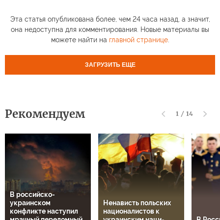
Эта статья опубликована более, чем 24 часа назад, а значит,
она недоступна для комментирования. Новые материалы вы
можете найти на
главной странице
.
ЗАГРУЗИТЬ ЕЩЕ
Рекомендуем
1
/
14
В российско-
украинском
Ненависть польских
конфликте наступил
националистов к
мрачный переломный
украинским наци-
В Росс