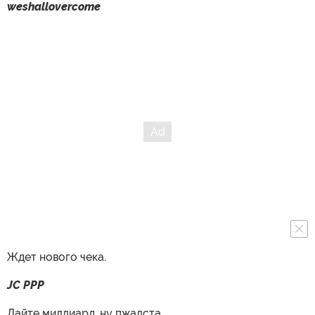
weshallovercome
Ждет нового чека.
JC PPP
Дайте миллиард, ну пжалста.