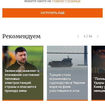
можете найти на
главной странице
.
ЗАГРУЗИТЬ ЕЩЕ
Рекомендуем
1
/
14
Зеленский заявляет о
плачевном состоянии
Турция стала
тепловых
ограничивать
"Полны
электростанций
судоходство в Черном
Удары 
страны и опасается
море на фоне
Киеву 
прихода зимы
участившихся атак
немце