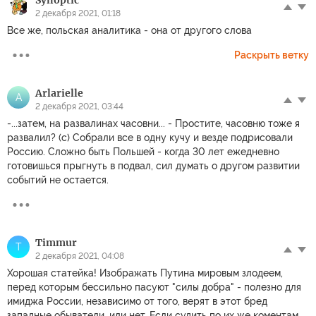
2 декабря 2021, 01:18
Все же, польская аналитика - она от другого слова
Раскрыть ветку
Arlarielle
A
2 декабря 2021, 03:44
-...затем, на развалинах часовни... - Простите, часовню тоже я
развалил? (с) Собрали все в одну кучу и везде подрисовали
Россию. Сложно быть Польшей - когда 30 лет ежедневно
готовишься прыгнуть в подвал, сил думать о другом развитии
событий не остается.
Timmur
T
2 декабря 2021, 04:08
Хорошая статейка! Изображать Путина мировым злодеем,
перед которым бессильно пасуют "силы добра" - полезно для
имиджа России, независимо от того, верят в этот бред
западные обыватели, или нет. Если судить по их же коментам,