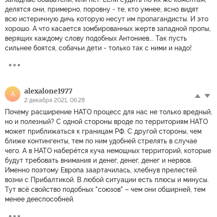
делятся они, примерно, поровну - те, кто умнее, ясно видят
всю истеричную дичь которую несут им пропагандисты. И это
хорошо. А что касается зомбированных жертв западной пропы,
верящих каждому слову подобных Антониев... Так пусть
сильнее боятся, собачьи дети - только так с ними и надо!
alexalone1977
A
2 декабря 2021, 06:28
Почему расширение НАТО процесс для нас не только вредный,
но и полезный? С одной стороны вроде по территориям НАТО
может приближаться к границам РФ. С другой стороны, чем
ближе контингенты, тем по ним удобней стрелять в случае
чего. А в НАТО наберётся куча немощных территорий, которые
будут требовать внимания и денег, денег, денег и нервов.
Именно поэтому Европа заартачилась, хлебнув прелестей
возни с Прибалтикой. В любой ситуации есть плюсы и минусы.
Тут всё свойство подобных "союзов" – чем они обширней, тем
менее дееспособней.