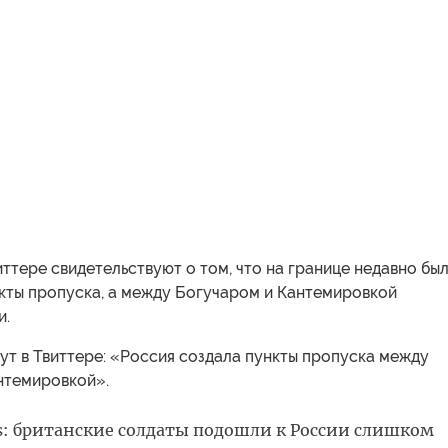
ттере свидетельствуют о том, что на границе недавно бы
кты пропуска, а между Богучаром и Кантемировкой
и.
ут в Твиттере: «Россия создала пункты пропуска между
нтемировкой».
s: британские солдаты подошли к России слишком