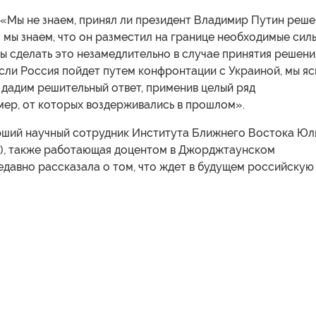
 «Мы не знаем, принял ли президент Владимир Путин реш
 мы знаем, что он разместил на границе необходимые сил
бы сделать это незамедлительно в случае принятия решени
если Россия пойдет путем конфронтации с Украиной, мы я
о дадим решительный ответ, применив целый ряд
мер, от которых воздерживались в прошлом».
рший научный сотрудник Института Ближнего Востока Юл
ja), также работающая доцентом в Джорджтаунском
едавно рассказала о том, что ждет в будущем российскую