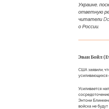
Украине, пос
ответную ре
читатели Dai
о России.
Эван Бойл (E
США заявили, ч
усиливающихся 
Усиливается на
сосредоточение
Энтони Блинкена
войска не будут