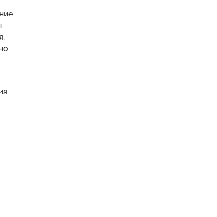
ение
ы
я.
сно
ия