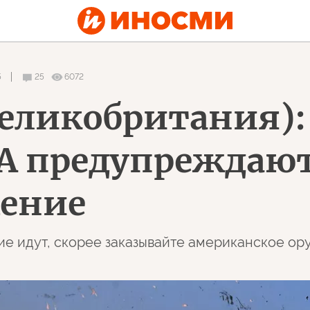
5
25
6072
(Великобритания)
А предупреждают
жение
ские идут, скорее заказывайте американское о