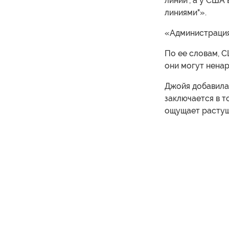
линии", а у США
линиями"».
«Администрация
По ее словам, С
они могут нена
Джойя добавила
заключается в т
ощущает растущ