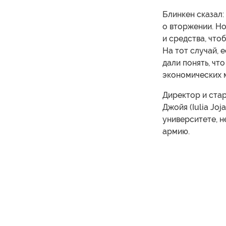
Блинкен сказал:
о вторжении. Но
и средства, что
На тот случай, 
дали понять, чт
экономических 
Директор и ста
Джойя (Iulia Jo
университете, н
армию.