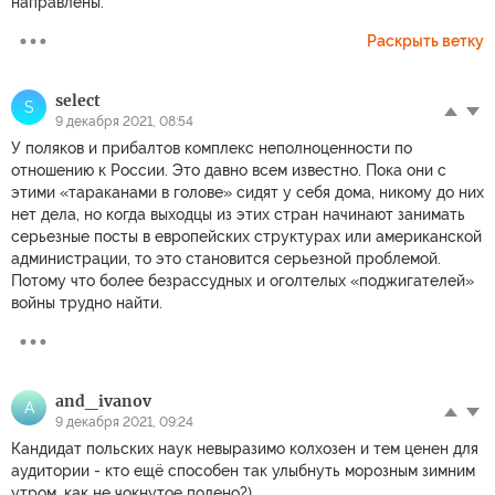
направлены.
Раскрыть ветку
select
S
9 декабря 2021, 08:54
У поляков и прибалтов комплекс неполноценности по
отношению к России. Это давно всем известно. Пока они с
этими «тараканами в голове» сидят у себя дома, никому до них
нет дела, но когда выходцы из этих стран начинают занимать
серьезные посты в европейских структурах или американской
администрации, то это становится серьезной проблемой.
Потому что более безрассудных и оголтелых «поджигателей»
войны трудно найти.
and_ivanov
A
9 декабря 2021, 09:24
Кандидат польских наук невыразимо колхозен и тем ценен для
аудитории - кто ещё способен так улыбнуть морозным зимним
утром, как не чокнутое полено?)