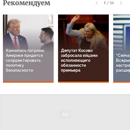
Рекомендуем
1
/
14
Кончились патроны.
Депутат Косово
Америке придется
забросала яйцами
“Сейча
скорректировать
исполняющего
Всерье
политику
обязанности
настро
безопасности
премьера
расши