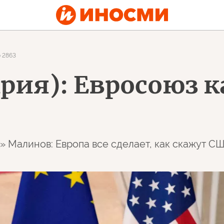
2863
ария): Евросоюз 
 Малинов: Европа все сделает, как скажут С