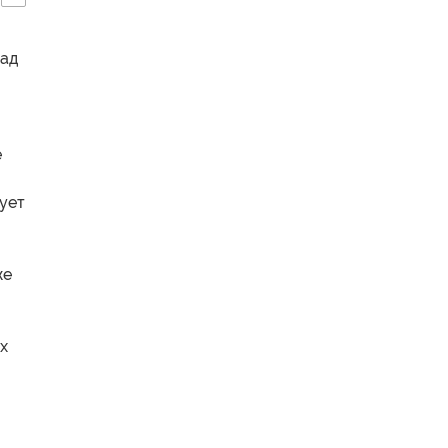
зад
е
дует
же
х