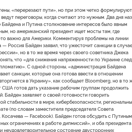
тены, «перерезают пути», но при этом четко формулируют
 ведут переговоры, когда считают это нужным. Два дня на
е Байдена и Путина столкновение интересов было явным
ым, но американский президент ищет мосты там, где
 это важно для Америки. Комментируя проблемы на линии
— Россия Байден заявил, что ужесточит санкции в случа
ессии», но в то же время через своего советника Джека
онять, что «для снижения напряженности по Украине сле
ипломатию». С одной стороны, «администрация Байдена
ает санкции, которые она готова ввести в отношении
 вторгнется в Украину», как сообщает Bloomberg, но в то 
т США готов дать указание рабочим группам продолжить
й. Байден заявляет о своей готовности говорить
ой стабильности в мире, кибербезопасности, региональны
ате (по словам заместителя председателя Совета
 Косачева — Facebook). Байден готов обсудить с Путиным
ных ограничениях в работе дипмиссий», и оба президента
и неудовлетворительное состояние двусторонних