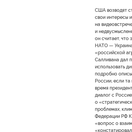
США возводят с
свои интересы и
на видеовстреч
и недвусмысленн
он считает, что
НАТО — Украина 
«российской агр
Салливана дал п
использовать д
подробно описыв
России, если та
время президен
диалог с Россие
о «стратегическ
проблемах, клим
Федерации РФ К.
«вопрос о взаим
«констатировал