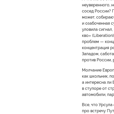
неуверенного, н
сосед России? П
может, собираю
и озабоченная с
уловила сигнал,
кво» (Liberatio
проблем — конц
концентрация р
Западом, сабот
против России, 
Молчание Европе
как школьник, п
а интересна ли
в ступоре от ст
автомобили, па
Все, что Урсула
про встречу Пу