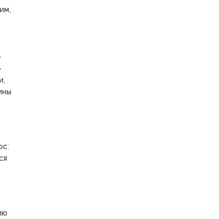
им,
-
»
и,
ины
ос:
ся
ию