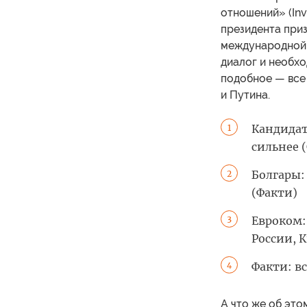
отношений» (Inv
президента при
международной 
диалог и необхо
подобное — все
и Путина.
Кандидат
1
сильнее 
Болгары: 
2
(Факти)
Евроком:
3
России, 
Факти: в
4
А что же об это