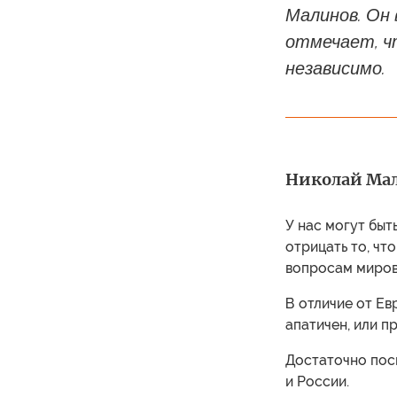
Малинов. Он
отмечает, ч
независимо.
Николай Ма
У нас могут быт
отрицать то, чт
вопросам миров
В отличие от Ев
апатичен, или п
Достаточно пос
и России.