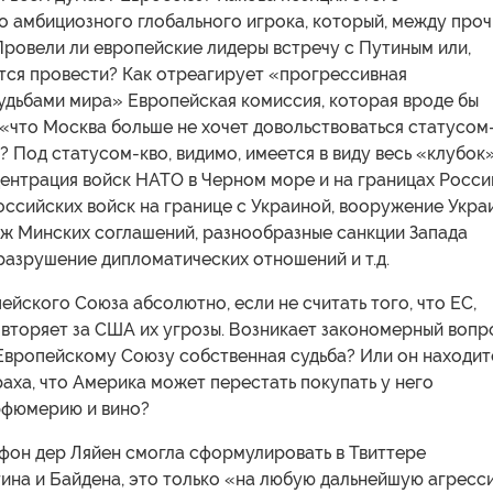
о амбициозного глобального игрока, который, между проч
ровели ли европейские лидеры встречу с Путиным или,
тся провести? Как отреагирует «прогрессивная
удьбами мира» Европейская комиссия, которая вроде бы
 «что Москва больше не хочет довольствоваться статусом
n)? Под статусом-кво, видимо, имеется в виду весь «клубок
ентрация войск НАТО в Черном море и на границах Росси
оссийских войск на границе с Украиной, вооружение Укра
аж Минских соглашений, разнообразные санкции Запада
разрушение дипломатических отношений и т.д.
йского Союза абсолютно, если не считать того, что ЕС,
овторяет за США их угрозы. Возникает закономерный вопр
 Европейскому Союзу собственная судьба? Или он находит
раха, что Америка может перестать покупать у него
рфюмерию и вино?
 фон дер Ляйен смогла сформулировать в Твиттере
тина и Байдена, это только «на любую дальнейшую агресс