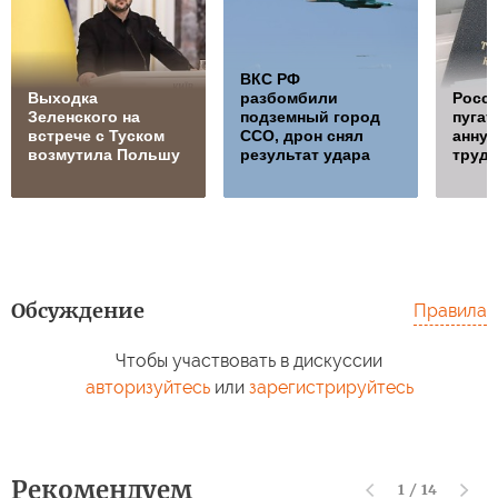
ВКС РФ
Выходка
разбомбили
Росси
Зеленского на
подземный город
пугат
встрече с Туском
ССО, дрон снял
анну
возмутила Польшу
результат удара
трудо
Обсуждение
Правила
Чтобы участвовать в дискуссии
авторизуйтесь
или
зарегистрируйтесь
Рекомендуем
1
/
14