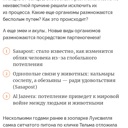
неизвестной причине решили исключить их
из процесса. Какие еще организмы размножаются
бесполым путем? Как это происходит?
А еще змеи и акулы… Новые виды организмов
размножаются посредством партеногенеза!
Sasapost: стало известно, как изменится
1
облик человека из-за глобального
потепления
Однополые связи у животных: кальмары
2
сослепу, а обезьяны — ради удовольствия
(Sasapost)
Al Jazeera: потепление приведет к мировой
3
войне между людьми и животными
Несколькими годами ранее в зоопарке Луисвилля
самка сетчатого питона по кличке Тельма отложила