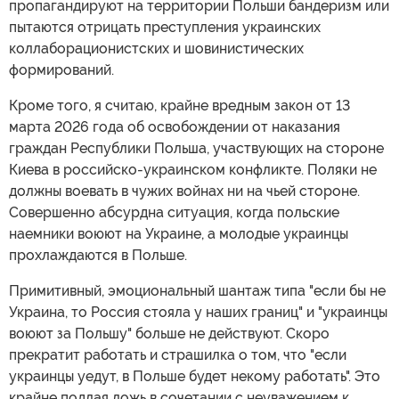
пропагандируют на территории Польши бандеризм или
пытаются отрицать преступления украинских
коллаборационистских и шовинистических
формирований.
Кроме того, я считаю, крайне вредным закон от 13
марта 2026 года об освобождении от наказания
граждан Республики Польша, участвующих на стороне
Киева в российско-украинском конфликте. Поляки не
должны воевать в чужих войнах ни на чьей стороне.
Совершенно абсурдна ситуация, когда польские
наемники воюют на Украине, а молодые украинцы
прохлаждаются в Польше.
Примитивный, эмоциональный шантаж типа "если бы не
Украина, то Россия стояла у наших границ" и "украинцы
воюют за Польшу" больше не действуют. Скоро
прекратит работать и страшилка о том, что "если
украинцы уедут, в Польше будет некому работать". Это
крайне подлая ложь в сочетании с неуважением к