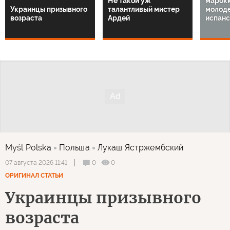
Не такой уж
марок
Украинцы призывного
талантливый мистер
молод
возраста
Ардей
испанс
Myśl Polska
Польша
Лукаш Ястржембский
0
0
07 августа 2026 11:41
ОРИГИНАЛ СТАТЬИ
Украинцы призывного
возраста