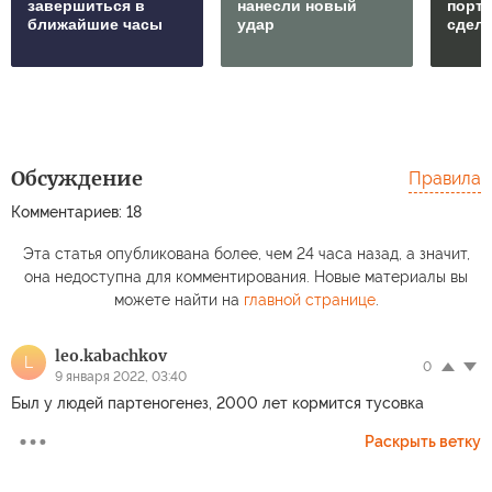
завершиться в
нанесли новый
порто
ближайшие часы
удар
сдел
Обсуждение
Правила
Комментариев: 18
Эта статья опубликована более, чем 24 часа назад, а значит,
она недоступна для комментирования. Новые материалы вы
можете найти на
главной странице
.
leo.kabachkov
L
0
9 января 2022, 03:40
Был у людей партеногенез, 2000 лет кормится тусовка
Раскрыть ветку