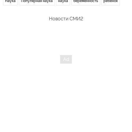
Наука
Популярная наука
наука
беременность
ребенок
Новости СМИ2