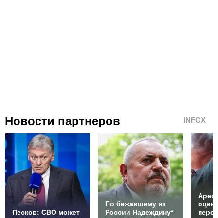
Новости партнеров
INFOX
Арест
По бежавшему из
оцен
Песков: СВО может
России Надеждину*
перс