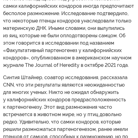
самки калифорнийских кондоров иногда предпочитают
бесполое размножение. Исследование подтвердило,
что некоторые птенцы кондоров унаследовали только
материнскую ДНК. Иными словами, они вылупились
из яиц, которые не были оплодотворены самцом. Об
этом говорится в исследовании под названием
«Факультативный партеногенез у калифорнийских
кондоров», опубликованном в американском научном
журнале The Journal of Heredity в октябре 2021 года.
Синтия Штайнер, соавтор исследования, рассказала
CNN, что эти результаты являются неожиданностью
для многих ученых. Никто не ожидал обнаружить
у калифорнийских кондоров предрасположенность
к партеногенезу. Этот вид размножения часто
встречается в животном мире, но у птиц довольно
редко. Удивительно, что самки кондоров, которые
решили размножаться партеногенезом, ранее имели
птенцов от самцов, способных к размножению, но по