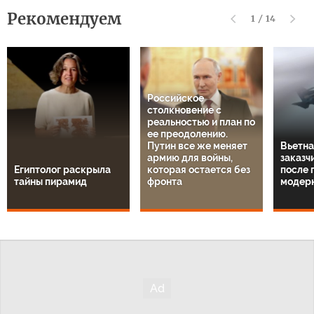
Рекомендуем
1
/
14
Российское
столкновение с
реальностью и план по
ее преодолению.
Путин все же меняет
Вьетна
армию для войны,
заказч
Египтолог раскрыла
которая остается без
после 
тайны пирамид
фронта
модер