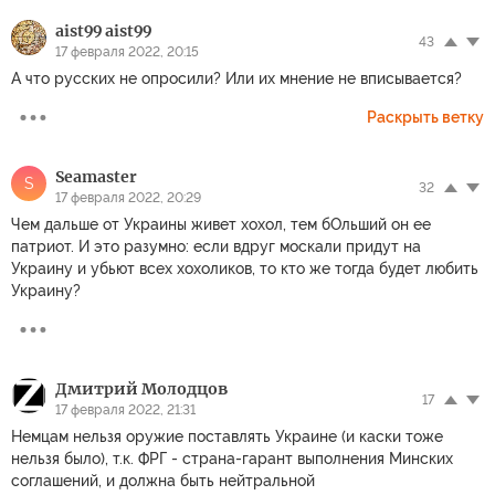
aist99 aist99
43
17 февраля 2022, 20:15
А что русских не опросили? Или их мнение не вписывается?
Раскрыть ветку
Seamaster
S
32
17 февраля 2022, 20:29
Чем дальше от Украины живет хохол, тем бОльший он ее
патриот. И это разумно: если вдруг москали придут на
Украину и убьют всех хохоликов, то кто же тогда будет любить
Украину?
Дмитрий Молодцов
17
17 февраля 2022, 21:31
Немцам нельзя оружие поставлять Украине (и каски тоже
нельзя было), т.к. ФРГ - страна-гарант выполнения Минских
соглашений, и должна быть нейтральной