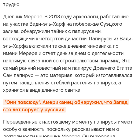
трудно.
Дневник Мерере. В 2013 году археологи, работавшие
на участке Вади-эль-Харф на побережье Суэцкого
залива, обнаружили тайник с папирусами,
восходящими к четвертой династии. Папирусы из Вади-
эль-Харфа включали также дневник чиновника по
имени Мерере и отчет день за днем о деятельности,
напрямую связанной со строительством пирамид. Это
самый ранний известный нам папирус Древнего Египта.
Сам папирус — это материал, который изготавливался
путем расщепления стеблей растения папируса, а
хранился в виде длинного свитка.
"Они повсюду". Американец обнаружил, что Запад 
сто лет ворует у русских
Переведенные к настоящему моменту папирусы имеют
особую важность, поскольку рассказывают нам о
деятельности чиновника Мерере. Он руководил