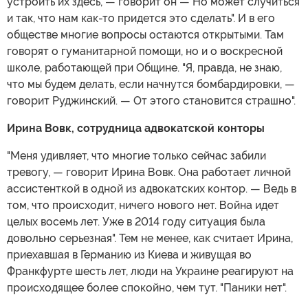
устроить их здесь, — говорит он — Но может случиться
и так, что нам как-то придется это сделать". И в его
обществе многие вопросы остаются открытыми. Там
говорят о гуманитарной помощи, но и о воскресной
школе, работающей при Общине. "Я, правда, не знаю,
что мы будем делать, если начнутся бомбардировки, —
говорит Руджинский. — От этого становится страшно".
Ирина Вовк, сотрудница адвокатской конторы
"Меня удивляет, что многие только сейчас забили
тревогу, — говорит Ирина Вовк. Она работает личной
ассистенткой в одной из адвокатских контор. — Ведь в
том, что происходит, ничего нового нет. Война идет
целых восемь лет. Уже в 2014 году ситуация была
довольно серьезная". Тем не менее, как считает Ирина,
приехавшая в Германию из Киева и живущая во
Франкфурте шесть лет, люди на Украине реагируют на
происходящее более спокойно, чем тут. "Паники нет".