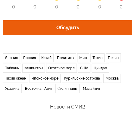
0
0
0
0
0
0
Обсудить
Япония
Россия
Китай
Политика
Мир
Токио
Пекин
Тайвань
вашингтон
Охотское море
США
Циндао
Тихий океан
Японское море
Курильские острова
Москва
Украина
Восточная Азия
Филиппины
Малайзия
Новости СМИ2