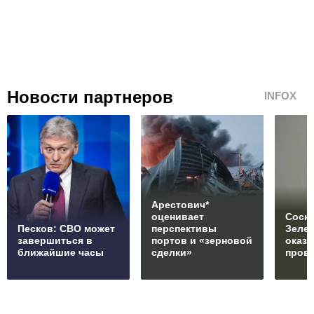
Новости партнеров
INFOX
Арестович*
оценивает
Соски
Песков: СВО может
перспективы
Зеле
завершиться в
портов и «зерновой
оказ
ближайшие часы
сделки»
пров