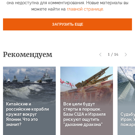
она недоступна для комментирования. Новые материалы вы
можете найти на
главной странице
.
ЗАГРУЗИТЬ ЕЩЕ
Рекомендуем
1
/
14
Китайские и
Все цели будут
российские корабли
стерты в порошок.
кружат вокруг
Базы США и Израиля
Судьбу
Японии. Что это
рискуют ощутить
Иран, 
значит?
"дыхание дракона"
пожары