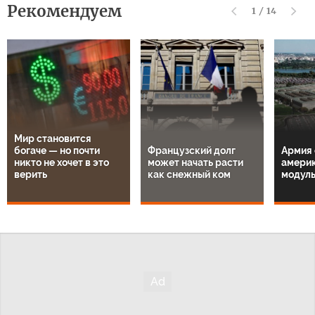
Рекомендуем
1
/
14
Мир становится
богаче — но почти
Французский долг
Армия 
никто не хочет в это
может начать расти
амери
верить
как снежный ком
модул