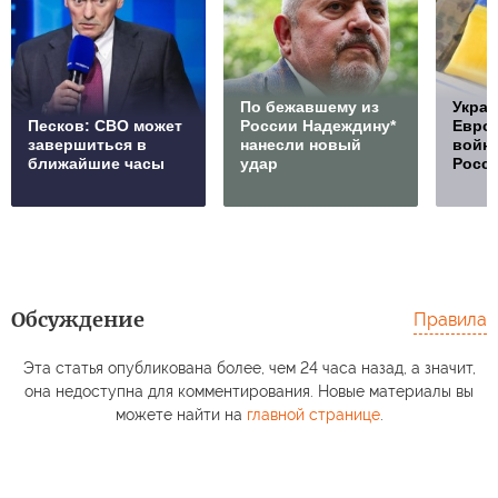
По бежавшему из
Украи
Песков: СВО может
России Надеждину*
Европ
завершиться в
нанесли новый
войну
ближайшие часы
удар
Росс
Обсуждение
Правила
Эта статья опубликована более, чем 24 часа назад, а значит,
она недоступна для комментирования. Новые материалы вы
можете найти на
главной странице
.