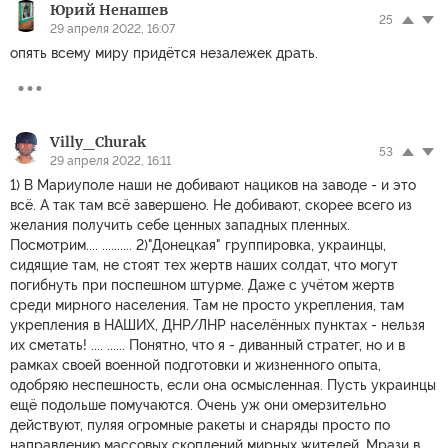
Юрий Ненашев
25
29 апреля 2022, 16:07
опять всему миру придётся незалежек драть.
Villy_Churak
53
29 апреля 2022, 16:11
1) В Мариуполе наши не добивают нациков на заводе - и это
всё. А так там всё завершено. Не добивают, скорее всего из
желания получить себе ценных западных пленных.
Посмотрим.... .......... 2)"Донецкая" группировка, украинцы,
сидящие там, не стоят тех жертв наших солдат, что могут
погибнуть при поспешном штурме. Даже с учётом жертв
среди мирного населения. Там не просто укрепления, там
укрепления в НАШИХ, ДНР/ЛНР населённых пунктах - нельзя
их сметать! .... ...... Понятно, что я - диванный стратег, но и в
рамках своей военной подготовки и жизненного опыта,
одобряю неспешность, если она осмысленная. Пусть украинцы
ещё подольше помучаются. Очень уж они омерзительно
действуют, пуляя огромные ракеты и снаряды просто по
направлению массовых скоплений мирных жителей. Мрази в