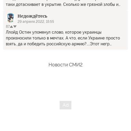
таки дотаскивает в укрытие. Сколько же грязной злобы и
ненависти к герою в комментах... были бы это только хохлы,
Недождётесь
нет все отметились. Злобствуют, потому что чувствуют,
ПОБЕДА БУДЕТ ZА НАМИ! Они уже боятся.
29 апреля 2022, 15:55
87
Ллойд Остин упомянул слово, которое украинцы
произносили только в мечтах. А что, если Украине просто
взять, да и победить российскую армию?....Этот негр
победил в Афганистане?
Новости СМИ2