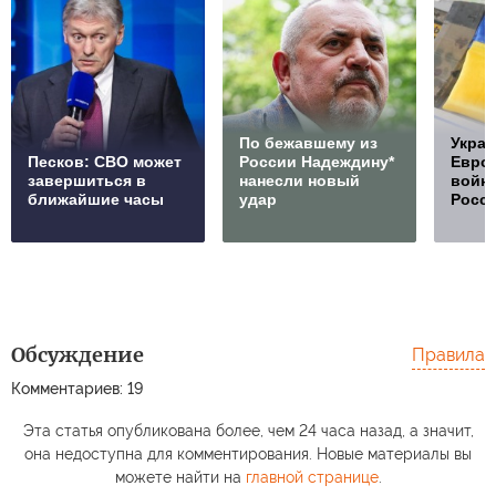
По бежавшему из
Украи
Песков: СВО может
России Надеждину*
Европ
завершиться в
нанесли новый
войну
ближайшие часы
удар
Росс
Обсуждение
Правила
Комментариев: 19
Эта статья опубликована более, чем 24 часа назад, а значит,
она недоступна для комментирования. Новые материалы вы
можете найти на
главной странице
.