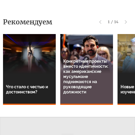
Рекомендуем
1
/
14
Конкретные проекты
вместо идентичности:
как американские
мусульмане
поднимаются на
Что стало с честью и
руководящие
Новые 
достоинством?
должности
изучен