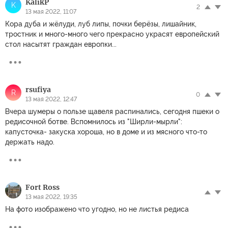
KalikP
K
2
13 мая 2022, 11:07
Кора дуба и жёлуди, луб липы, почки берёзы, лишайник,
тростник и много-много чего прекрасно украсят европейский
стол насытят граждан европки...
rsufiya
R
0
13 мая 2022, 12:47
Вчера шумеры о пользе щавеля распинались, сегодня пшеки о
редисочной ботве. Вспомнилось из "Ширли-мырли":
капусточка- закуска хороша, но в доме и из мясного что-то
держать надо.
Fort Ross
13 мая 2022, 19:35
На фото изображено что угодно, но не листья редиса