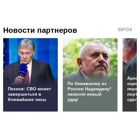
Новости партнеров
INFOX
Арест
По бежавшему из
оцен
Песков: СВО может
России Надеждину*
перс
завершиться в
нанесли новый
порто
ближайшие часы
удар
сдел