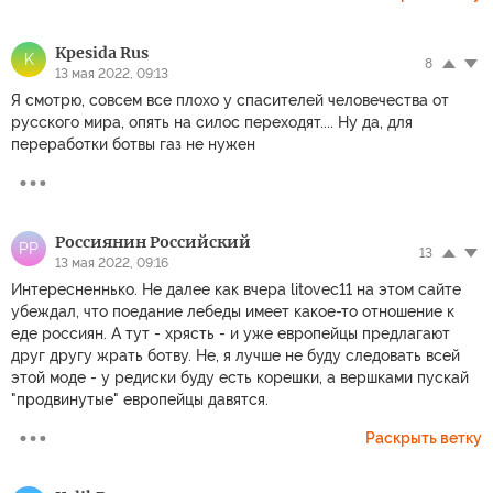
Kpesida Rus
K
8
13 мая 2022, 09:13
Я смотрю, совсем все плохо у спасителей человечества от
русского мира, опять на силос переходят.... Ну да, для
переработки ботвы газ не нужен
Россиянин Российский
РР
13
13 мая 2022, 09:16
Интересненнько. Не далее как вчера litovec11 на этом сайте
убеждал, что поедание лебеды имеет какое-то отношение к
еде россиян. А тут - хрясть - и уже европейцы предлагают
друг другу жрать ботву. Не, я лучше не буду следовать всей
этой моде - у редиски буду есть корешки, а вершками пускай
"продвинутые" европейцы давятся.
Раскрыть ветку