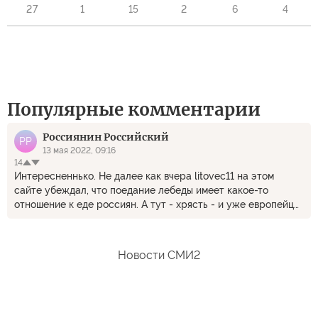
27
1
15
2
6
4
Популярные комментарии
Россиянин Российский
РР
13 мая 2022, 09:16
14
Интересненнько. Не далее как вчера litovec11 на этом
сайте убеждал, что поедание лебеды имеет какое-то
отношение к еде россиян. А тут - хрясть - и уже европейцы
предлагают друг другу жрать ботву. Не, я лучше не буду
следовать всей этой моде - у редиски буду есть корешки, а
вершками пускай "продвинутые" европейцы давятся.
Новости СМИ2