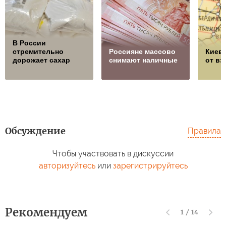
В России
стремительно
Россияне массово
Киев 
дорожает сахар
снимают наличные
от в
Обсуждение
Правила
Чтобы участвовать в дискуссии
авторизуйтесь
или
зарегистрируйтесь
Рекомендуем
1
/
14