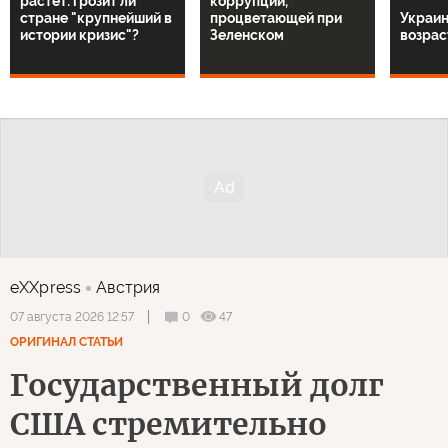
растет: грозит ли
коррупции,
стране "крупнейший в
процветающей при
Украин
истории кризис"?
Зеленском
возрас
eXXpress
Австрия
0
47
07 августа 2026 12:57
ОРИГИНАЛ СТАТЬИ
Государственный долг
США стремительно