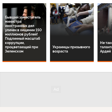
Бывший заместитель
министра
иностранных дел
уличен в хищении 150
миллионов рублей!
Подлинный масштаб
коррупции,
Не так
процветающей при
Украинцы призывного
талант
Зеленском
возраста
Ардей