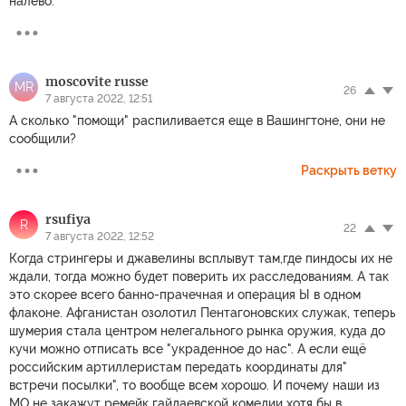
налево.
moscovite russe
MR
26
7 августа 2022, 12:51
А сколько "помощи" распиливается еще в Вашингтоне, они не
сообщили?
Раскрыть ветку
rsufiya
R
22
7 августа 2022, 12:52
Когда стрингеры и джавелины всплывут там,где пиндосы их не
ждали, тогда можно будет поверить их расследованиям. А так
это скорее всего банно-прачечная и операция Ы в одном
флаконе. Афганистан озолотил Пентагоновских служак, теперь
шумерия стала центром нелегального рынка оружия, куда до
кучи можно отписать все "украденное до нас". А если ещё
российским артиллеристам передать координаты для"
встречи посылки", то вообще всем хорошо. И почему наши из
МО не закажут ремейк гайдаевской комедии хотя бы в