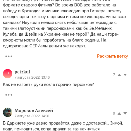
формате старого Фитиля? Во время ВОВ все работало на
победу и Крокодил и миникинокомедии про Гитлера, почему
сегодня одни ток-шоу с одними и теми же икспердами на всех
каналах? Неужели нельзя снять небольшие интермедии с
такими златоустными персонажами, как бы Зе,Мельник,
Кулеба, да Швейк на Украине чем не герой? Да наши горе-
юмористы могли бы поработать на благо родины. На
одноразовые СЕРИалы деньги же находят.
Раскрыть ветку
petrkul
P
7
7 августа 2022, 13:46
Как не нагреть руки возле горячих пирожков?
Морозов Алексей
6
7 августа 2022, 14:01
В Даркнете уже давно продаётся, даже с доставкой... Зимой,
поди, пригодиться, когда драчки за газ начнуться.