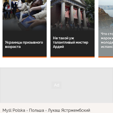
Что ст
Не такой уж
марок
Украинцы призывного
талантливый мистер
молод
возраста
Ардей
испанс
Myśl Polska
Польша
Лукаш Ястржембский