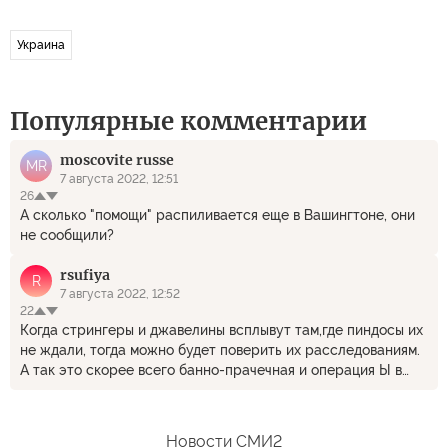
Украина
Популярные комментарии
moscovite russe
MR
7 августа 2022, 12:51
26
А сколько "помощи" распиливается еще в Вашингтоне, они
не сообщили?
rsufiya
R
7 августа 2022, 12:52
22
Когда стрингеры и джавелины всплывут там,где пиндосы их
не ждали, тогда можно будет поверить их расследованиям.
А так это скорее всего банно-прачечная и операция Ы в
одном флаконе. Афганистан озолотил Пентагоновских
служак, теперь шумерия стала центром нелегального
рынка оружия, куда до кучи можно отписать все
Новости СМИ2