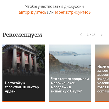
Чтобы участвовать в дискуссии
авторизуйтесь
или
зарегистрируйтесь
Рекомендуем
1
/
14
Иран 
запрет
амери
Что стоит за прорывом
заходи
Не такой уж
марокканской
услов
талантливый мистер
молодежи в
готовя
Ардей
испанскую Сеуту?
соглаш