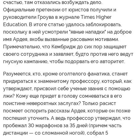
счастью, там отказались возбуждать дело.
Официальные претензии от юристов получили и
руководители Гроува в журнале Times Higher
Education. В итоге статью удалось заблокировать,
поскольку в ней усмотрели "явные нападки" на доброе
имя Ардея, якобы вызванные расовыми мотивами.
Примечательно, что Кембридж до сих пор защищает
своего сотрудника и заявляет, будто против него ведут
гнусную кампанию, чтобы подорвать его авторитет.
Разумеется, кто, кроме оголтелого фанатика, станет
придираться к знаменитому профессору, который, как
утверждают, присвоил себе ученые звания с помощью
лжи? Кому еще придет в голову сомневаться в его
поистине невероятных заслугах? Только расист
посмеет оспорить рассказы Ардея, которые он позже
поспешил уточнить. А ведь профессор утверждал, что
пробежал 30 марафонов за 35 дней (причем часть
дистанции — со сломанной ногой), собрал 5