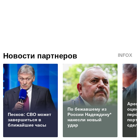
Новости партнеров
INFOX
Арест
По бежавшему из
оцен
Песков: СВО может
России Надеждину*
перс
завершиться в
нанесли новый
порто
ближайшие часы
удар
сдел