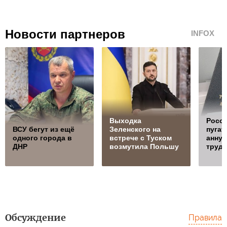
Новости партнеров
INFOX
Выходка
Росси
ВСУ бегут из ещё
Зеленского на
пугат
одного города в
встрече с Туском
анну
ДНР
возмутила Польшу
трудо
Обсуждение
Правила