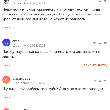
51
19 сентября 2022, 17:49
Недоумки не поняли сказанного им прямым текстом? Тогда
объясняй, не объясняй, не дойдёт. Но единство евроколхоза
крепнет день ото дня и это не может не радовать.
ama55
A
36
19 сентября 2022, 17:52
Походу, пауки в банке начали понимать, что еды на всех не
хватит...
Раскрыть ветку
0ncnjqybr
0
15
19 сентября 2022, 17:55
И у ливерной колбасы есть зубы? Стану-ка я вегетарианцем...