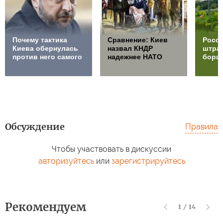
Почему тактика
Сравнение: Киев
Росси
Киева обернулась
назвал КНДР
штра
против него самого
надежнее НАТО
борщ
Обсуждение
Правила
Чтобы участвовать в дискуссии
авторизуйтесь
или
зарегистрируйтесь
Рекомендуем
1
/
14