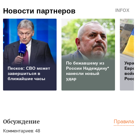
Новости партнеров
INFOX
По бежавшему из
Украи
Песков: СВО может
России Надеждину*
Европ
завершиться в
нанесли новый
войну
ближайшие часы
удар
Росс
Обсуждение
Правила
Комментариев: 48