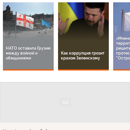
<Мнен
террит
НАТО оставила Грузию
решит
между войной и
Как коррупция грозит
протес
обещаниями
крахом Зеленскому
"Остро