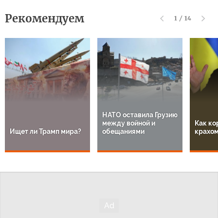
Рекомендуем
1
/
14
НАТО оставила Грузию
между войной и
Как ко
Ищет ли Трамп мира?
обещаниями
крахом