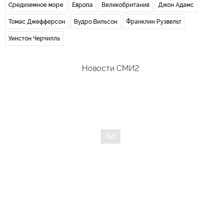
Средиземное море
Европа
Великобритания
Джон Адамс
Томас Джефферсон
Вудро Вильсон
Франклин Рузвельт
Уинстон Черчилль
Новости СМИ2