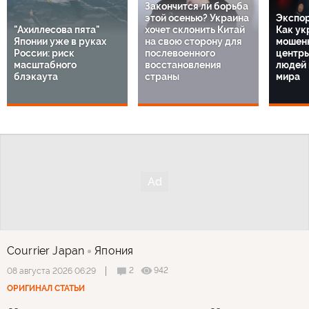
Закончится ли борьба
этой осенью? Украина
Экспор
"Ахиллесова пята"
хочет склонить Китай
Как ук
Японии уже в руках
на свою сторону для
мошенн
России: риск
послевоенного
центр
масштабного
восстановления
людей 
блэкаута
страны
мира
Courrier Japan
Япония
2
942
08 августа 2026 06:29
ОРИГИНАЛ СТАТЬИ