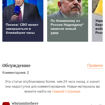
По бежавшему из
Украи
Песков: СВО может
России Надеждину*
Европ
завершиться в
нанесли новый
войну
ближайшие часы
удар
Росс
Обсуждение
Правила
Комментариев: 2
Эта статья опубликована более, чем 24 часа назад, а значит,
она недоступна для комментирования. Новые материалы вы
можете найти на
главной странице
.
whyiamiinthere