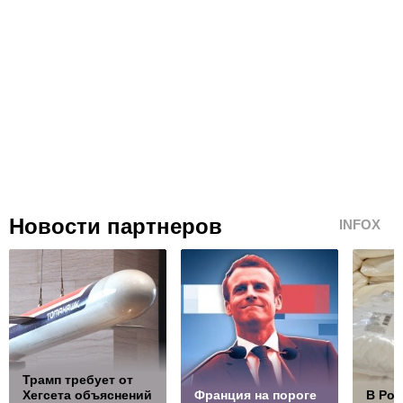
Новости партнеров
INFOX
Трамп требует от
Хегсета объяснений
Франция на пороге
В Ро