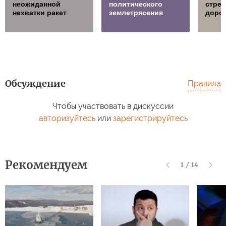
неожиданной
политического
стре
нехватки ракет
землетрясения
дорож
Обсуждение
Правила
Чтобы участвовать в дискуссии
авторизуйтесь
или
зарегистрируйтесь
Рекомендуем
1
/
14