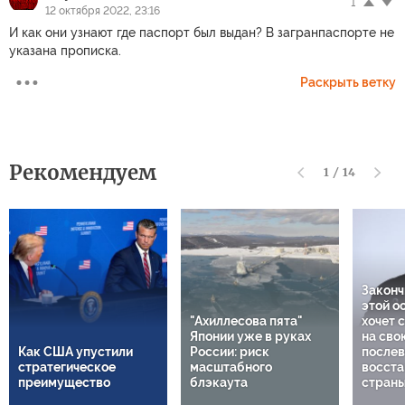
1
12 октября 2022, 23:16
И как они узнают где паспорт был выдан? В загранпаспорте не
указана прописка.
Раскрыть ветку
Рекомендуем
1
/
14
Законч
этой о
"Ахиллесова пята"
хочет 
Японии уже в руках
на сво
Как США упустили
России: риск
послев
стратегическое
масштабного
восста
преимущество
блэкаута
стран