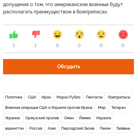
допущения о том, что американские военные будут
располагать преимуществом в боеприпасах.
1
1
0
0
0
0
Обсудить
Политика
США
Иран
Марко Рубио
Пентагон
боеприпасы
Военная операция США и Израиля против Ирана
Мир
Тегеран
Украина
Ормузский пролив
Оман
Йемен
Израиль
вашингтон
Россия
Азия
Персидский Залив
Пекин
Тайвань