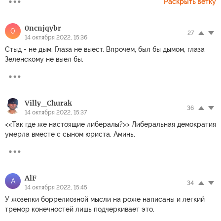
Раскрыть ветку
0ncnjqybr
0
27
14 октября 2022, 15:36
Стыд - не дым. Глаза не выест. Впрочем, был бы дымом, глаза
Зеленскому не выел бы.
Villy_Churak
36
14 октября 2022, 15:37
<<Так где же настоящие либералы?>> Либеральная демократия
умерла вместе с сыном юриста. Аминь.
AlF
A
34
14 октября 2022, 15:45
У жозепки боррелиозной мысли на роже написаны и легкий
тремор конечностей лишь подчеркивает это.