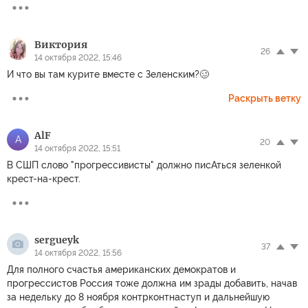
Виктория
26
14 октября 2022, 15:46
И что вы там курите вместе с Зеленским?🥴
Раскрыть ветку
AlF
A
20
14 октября 2022, 15:51
В СШП слово "прогрессивисты" должно писАться зеленкой
крест-на-крест.
sergueyk
37
14 октября 2022, 15:56
Для полного счастья американских демократов и
прогрессистов Россия тоже должна им зрады добавить, начав
за недельку до 8 ноября контрконтнаступ и дальнейшую