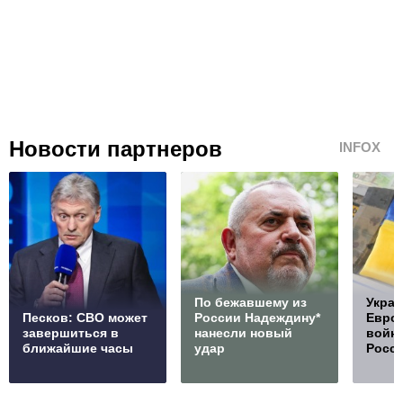
Новости партнеров
INFOX
По бежавшему из
Украи
Песков: СВО может
России Надеждину*
Европ
завершиться в
нанесли новый
войну
ближайшие часы
удар
Росс