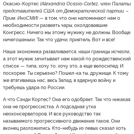
Окасио-Кортес
(Alexandria Ocasio-Cortez, член Палаты
представителей США от Демократической партии. –
Прим. ИноСМИ)
— в том, что они напоминают нам о
необходимости развеять чары, околдовавшие
Конгресс. Ничего мы этому мужику не должны. Вообще
ничегошеньки. Так что удачи, приятель. Вот и все!
Наша экономика разваливается, наши границы исчезли,
а этот мужик зачитывает нам какой-то рождественский
список — типа, хочу то, хочу это, а еще велосипед. И
поскорее. Ты серьезно? Пошел-ка ты, дружище. К тому
же втягиваешь нас, весь Запад, в ядерную войну и
требуешь удара по России.
А что Сэнди Кортес? Она его одобряет. Так что никакая
она не прогрессистка. А подсадная утка
неоконсерваторов. И все руководство так
называемого прогрессивного движения такое. Они
вконец разложились. Кто-нибудь из левых сказал хоть