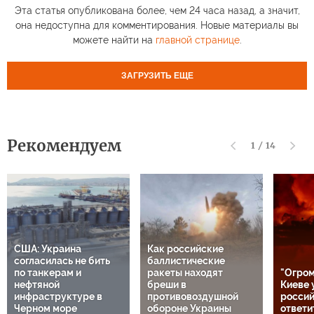
Эта статья опубликована более, чем 24 часа назад, а значит,
она недоступна для комментирования. Новые материалы вы
можете найти на
главной странице
.
ЗАГРУЗИТЬ ЕЩЕ
Рекомендуем
1
/
14
США: Украина
Как российские
согласилась не бить
баллистические
по танкерам и
ракеты находят
"Огром
нефтяной
бреши в
Киеве 
инфраструктуре в
противовоздушной
россий
Черном море
обороне Украины
ответи