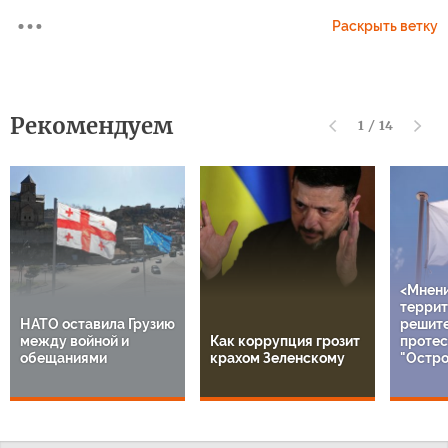
Раскрыть ветку
Рекомендуем
1
/
14
<Мнен
террит
НАТО оставила Грузию
решит
между войной и
Как коррупция грозит
протес
обещаниями
крахом Зеленскому
"Остро