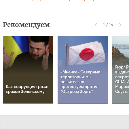
Рекомендуем
1
/
14
Георг 
<Мнение> Северные
выдвиг
территории: мы
секрет
решительно
США, И
Как коррупция грозит
протестуем против
Марокк
крахом Зеленскому
"Острова Зорге"
Сеуты