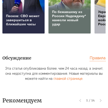
По бежавшему из
Украи
Песков: СВО может
России Надеждину*
Европ
завершиться в
нанесли новый
войну
ближайшие часы
удар
Росс
Обсуждение
Правила
Эта статья опубликована более, чем 24 часа назад, а значит,
она недоступна для комментирования. Новые материалы вы
можете найти на
главной странице
.
Рекомендуем
1
/
14