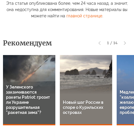
Эта статья опубликована более, чем 24 часа назад, а значит,
она недоступна для комментирования. Новые материалы вы
можете найти на
главной странице
.
Рекомендуем
1
/
14
У Зеленского
заканчиваются
Медле
ракеты Patriot: грозит
"коали
ли Украине
Новый шаг России в
желаю
разрушительная
споре о Курильских
европе
"ракетная зима"?
островах
пробл