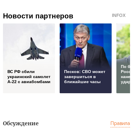
Новости партнеров
INFOX
По б
ВС РФ сбили
Песков: СВО может
Росс
украинский самолет
завершиться в
нане
А-22 с авиабомбами
ближайшие часы
удар
Обсуждение
Правила