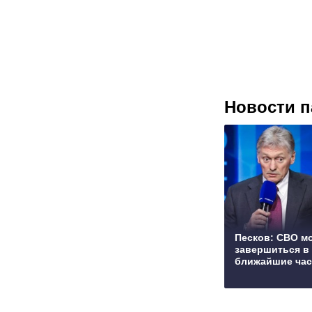
Новости п
Песков: СВО м
завершиться в
ближайшие ча