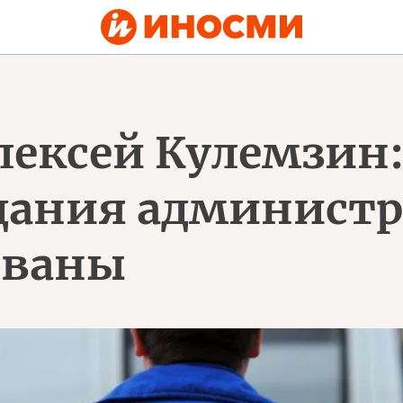
лексей Кулемзин
здания админист
ованы