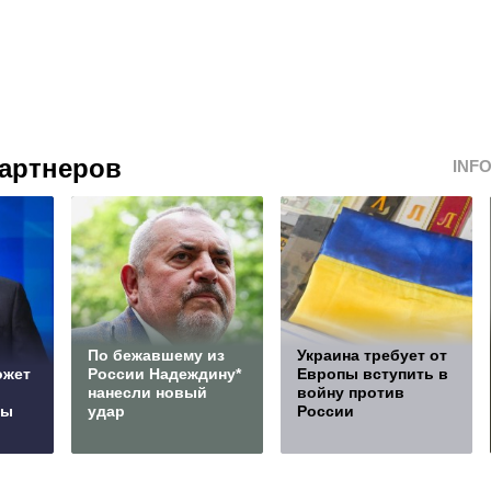
артнеров
INF
По бежавшему из
Украина требует от
ожет
России Надеждину*
Европы вступить в
нанесли новый
войну против
сы
удар
России