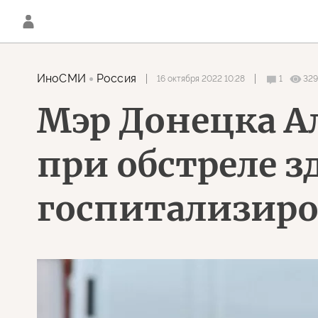
ИноСМИ
Россия
16 октября 2022 10:28
1
329
Мэр Донецка А
при обстреле 
госпитализир