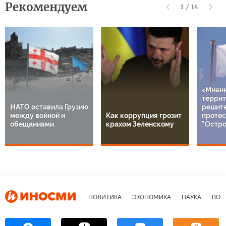
Рекомендуем
1
/
14
<Мнен
террит
НАТО оставила Грузию
решит
между войной и
Как коррупция грозит
протес
обещаниями
крахом Зеленскому
"Остро
ПОЛИТИКА
ЭКОНОМИКА
НАУКА
ВОЕ