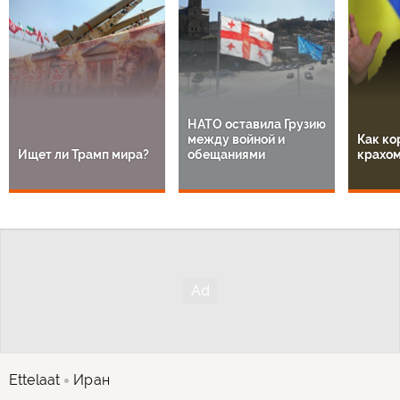
НАТО оставила Грузию
между войной и
Как ко
Ищет ли Трамп мира?
обещаниями
крахом
Ettelaat
Иран