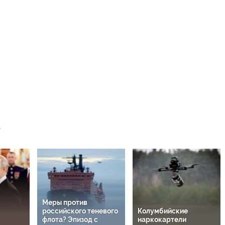
Меры против
российского теневого
Колумбийские
флота? Эпизод с
наркокартели