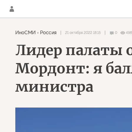
ИноСМИ
Россия
21 октября 2022 18:15
0
498
Лидер палаты
Мордонт: я ба
министра