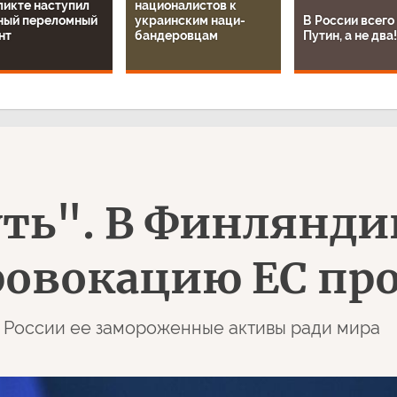
ликте наступил
националистов к
ный переломный
украинским наци-
В России всего
нт
бандеровцам
Путин, а не два!
ть". В Финлянди
ровокацию ЕС пр
ь России ее замороженные активы ради мира