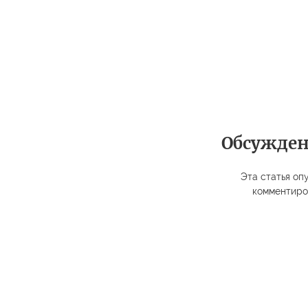
Обсужде
Эта статья опу
комментиро