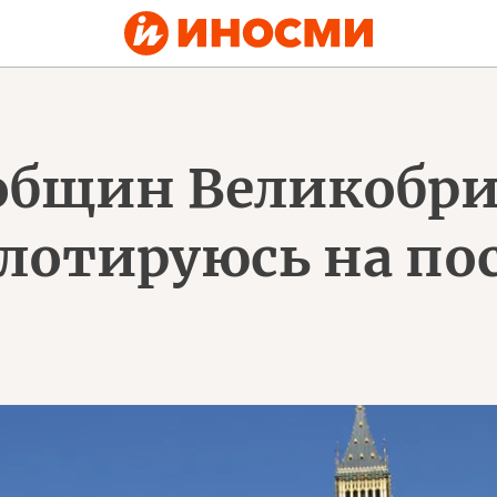
 общин Великобр
ллотируюсь на по