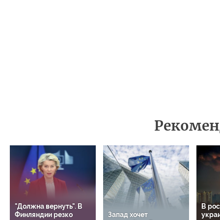
Рекомен
"Должна вернуть". В
В ро
Финляндии резко
Запад хочет
укра