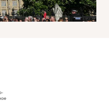
р-
акое