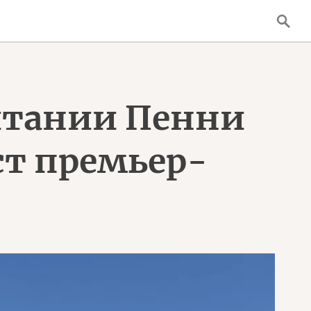
итании Пенни
ст премьер-