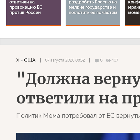
ответили на
раздробить Россию на
конф
провокацию ЕС
мелкие государства и
мрач
против России
поглотить ее по частям
моме
X
США
07 августа 2026 08:52
0
407
"Должна верну
ответили на п
Политик Мема потребовал от ЕС вернут