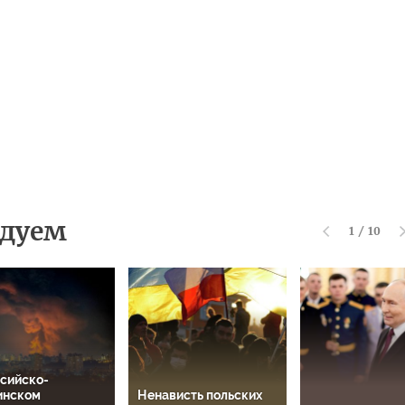
дуем
1
/
10
ссийско-
инском
Ненависть польских