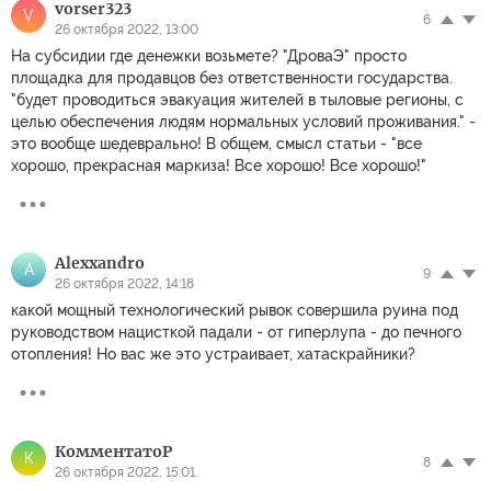
vorser323
V
6
26 октября 2022, 13:00
На субсидии где денежки возьмете? "ДроваЭ" просто
площадка для продавцов без ответственности государства.
"будет проводиться эвакуация жителей в тыловые регионы, с
целью обеспечения людям нормальных условий проживания." -
это вообще шедеврально! В общем, смысл статьи - "все
хорошо, прекрасная маркиза! Все хорошо! Все хорошо!"
Alexxandro
A
9
26 октября 2022, 14:18
какой мощный технологический рывок совершила руина под
руководством нацисткой падали - от гиперлупа - до печного
отопления! Но вас же это устраивает, хатаскрайники?
КомментатоP
К
8
26 октября 2022, 15:01