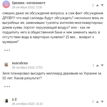
Циник-оптимист
Ц
2
26 октября 2022, 17:16
смешно даже не обсуждение вопроса, а сам факт обсуждения
ДРОВ!!!! что ещё салоеды будут обсуждать? насколько вонь из
выгребных ям, заменивших туалеты жителям многоквартирных
домов куева, портит окружающий воздух? или - как не
подцепить чего в общественной бане и чем заменить мыло, в
отсутствии воды в квартирах куевлян? 21 век.... возврат к
шумерам?
maralexa
1
26 октября 2022, 17:53
Зеля планировал высадить миллиард деревьев на Украине за
10 лет. Каков результат?
z Z
2
26 октября 2022, 21:33