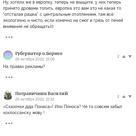
Ну, хотели же в европку, теперь не взыщите, у них теперь
принято дровами топить, европка это вам это не какая то
"отсталая рашка" с центральным отоплением, там всё
экологично и чисто, если конечно на смог и грязь от печей
внимание не обращать)))
Губернатор о.Борнео
ГО
2
26 октября 2022, 15:06
На правах рекламы?
Пограничник Василий
2
26 октября 2022, 15:32
«Сказочки дiда Понаса»! Или Поноса? Чё то совсем забыл
хохлоссанску мову !