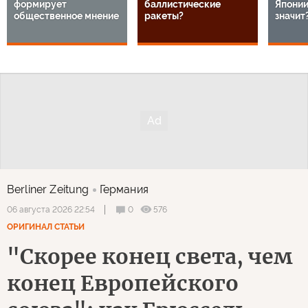
формирует
баллистические
Японии
общественное мнение
ракеты?
значит
Berliner Zeitung
Германия
0
576
06 августа 2026 22:54
ОРИГИНАЛ СТАТЬИ
"Скорее конец света, чем
конец Европейского