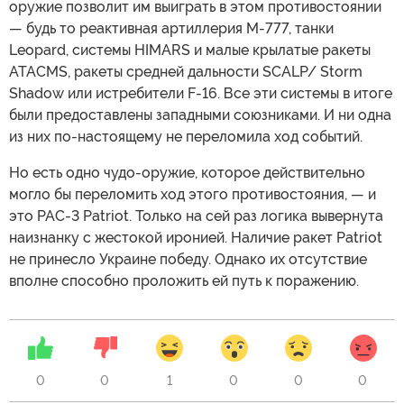
оружие позволит им выиграть в этом противостоянии
— будь то реактивная артиллерия M-777, танки
Leopard, системы HIMARS и малые крылатые ракеты
ATACMS, ракеты средней дальности SCALP/ Storm
Shadow или истребители F-16. Все эти системы в итоге
были предоставлены западными союзниками. И ни одна
из них по-настоящему не переломила ход событий.
Но есть одно чудо-оружие, которое действительно
могло бы переломить ход этого противостояния, — и
это PAC-3 Patriot. Только на сей раз логика вывернута
наизнанку с жестокой иронией. Наличие ракет Patriot
не принесло Украине победу. Однако их отсутствие
вполне способно проложить ей путь к поражению.
0
0
1
0
0
0