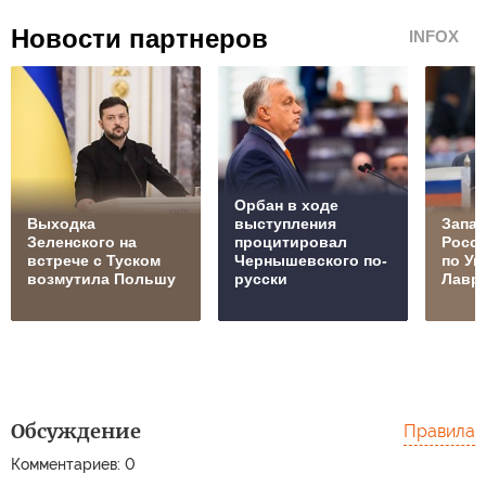
Новости партнеров
INFOX
Орбан в ходе
Выходка
выступления
Запад
Зеленского на
процитировал
Росс
встрече с Туском
Чернышевского по-
по Ук
возмутила Польшу
русски
Лавр
Обсуждение
Правила
Комментариев: 0