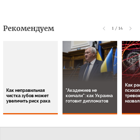
Рекомендуем
1
/
14
Как ра
Как неправильная
"Академиев не
психоп
чистка зубов может
кончали": как Украина
тревож
увеличить риск рака
готовит дипломатов
назвал