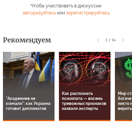
Чтобы участвовать в дискуссии
авторизуйтесь
или
зарегистрируйтесь
Рекомендуем
1
/
14
Как распознать
Мир ст
"Академиев не
психопата — восемь
богаче
кончали": как Украина
тревожных признаков
никто н
готовит дипломатов
назвали эксперты
верить