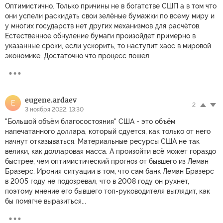
Оптимистично. Только причины не в богатстве СШП а в том что
они успели раскидать свои зелёные бумажки по всему миру и
у многих государств нет других механизмов для расчётов.
Естественное обнуление бумаги произойдет примерно в
указанные сроки, если ускорить, то наступит хаос в мировой
экономике. Достаточно что процесс пошел
eugene.ardaev
E
2
3 ноября 2022, 13:30
"Большой объём благосостояния" США - это объём
напечатанного доллара, который сдуется, как только от него
начнут отказываться. Материальные ресурсы США не так
велики, как долларовая масса. А произойти всё может гораздо
быстрее, чем оптимистический прогноз от бывшего из Леман
Бразерс. Ирония ситуации в том, что сам банк Леман Бразерс
в 2005 году не подозревал, что в 2008 году он рухнет,
поэтому мнение его бывшего топ-руководителя выглядит, как
бы помягче выразиться...