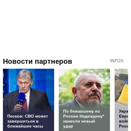
Новости партнеров
INFOX
По бежавшему из
Украи
Песков: СВО может
России Надеждину*
Европ
завершиться в
нанесли новый
войну
ближайшие часы
удар
Росс