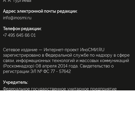
А. А. Тургиева
Адрес электронной почты редакции:
info@inosmi.ru
Телефон редакции:
+7 495 645 66 01
Сетевое издание — Интернет-проект ИноСМИ.RU
зарегистрировано в Федеральной службе по надзору в сфере
связи, информационных технологий и массовых коммуникаций
(Роскомнадзор) 08 апреля 2014 года. Свидетельство о
регистрации ЭЛ № ФС 77 - 57642
Учредитель:
Федеральное государственное унитарное предприятие
«Международное информационное агентство «Россия
сегодня» (МИА «Россия сегодня»).
При частичном использовании материалов ссылка на
ИноСМИ.Ru обязательна
(в интернете — гиперссылка), использование полных текстов
запрещено без письменного разрешения редакции.