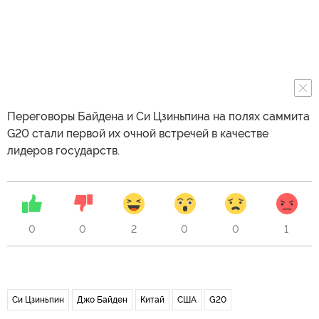
Переговоры Байдена и Си Цзиньпина на полях саммита
G20 стали первой их очной встречей в качестве
лидеров государств.
0
0
2
0
0
1
Си Цзиньпин
Джо Байден
Китай
США
G20