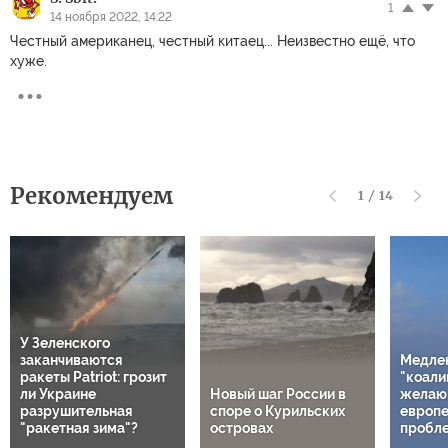
1
14 ноября 2022, 14:22
Честный американец, честный китаец... Неизвестно ещё, что
хуже.
Рекомендуем
1
/
14
У Зеленского
заканчиваются
Медле
ракеты Patriot: грозит
"коали
ли Украине
Новый шаг России в
желаю
разрушительная
споре о Курильских
европе
"ракетная зима"?
островах
пробл