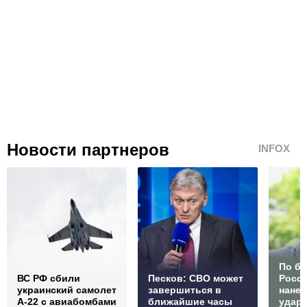
Новости партнеров
INFOX
По б
ВС РФ сбили
Песков: СВО может
Росс
украинский самолет
завершиться в
нане
А-22 с авиабомбами
ближайшие часы
удар