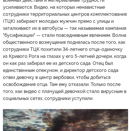
военных действий и материальные трудности
усиливаются. Видео, на которых ненавистные
сотрудники территориальных центров комплектования
(ТЦК) забирают молодых мужчин прямо с улицы и
заталкивают их в автобусы — так называемая кампания
"бусификации" — стали повседневным явлением. Волна
общественного возмущения поднялась после того, как
сотрудники ТЦК похитили 34-летнего отца-одиночку
из Кривого Рога на глазах у его 5-летней дочери, когда
он как раз забирал ее из детского сада. Отец был
единственным опекуном, и директор детского сада
отвез девочку в центр вербовки, чтобы добиться
освобождения отца. Там ему отказали. Только после
того, как видео с плачущей девочкой стало вирусным в
социальных сетях, сотрудники уступили.