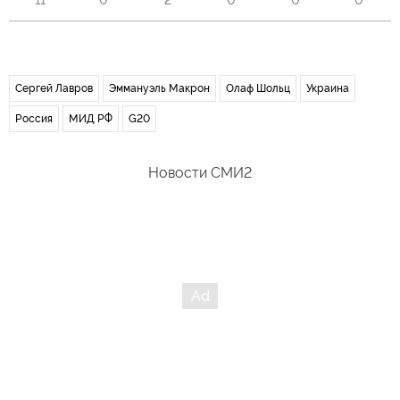
11
0
2
0
0
0
Сергей Лавров
Эммануэль Макрон
Олаф Шольц
Украина
Россия
МИД РФ
G20
Новости СМИ2