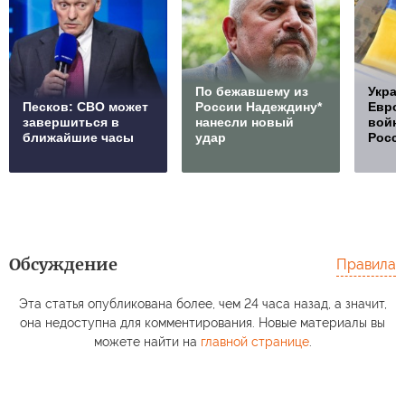
По бежавшему из
Украи
Песков: СВО может
России Надеждину*
Европ
завершиться в
нанесли новый
войну
ближайшие часы
удар
Росс
Обсуждение
Правила
Эта статья опубликована более, чем 24 часа назад, а значит,
она недоступна для комментирования. Новые материалы вы
можете найти на
главной странице
.