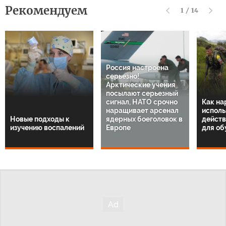
Рекомендуем
1
/
14
Россия настроена
серьезно!
Арктические учения
посылают серьезный
сигнал, НАТО срочно
Как на
наращивает арсенал
исполь
Новые подходы к
ядерных боеголовок в
действ
изучению воспалений
Европе
для об