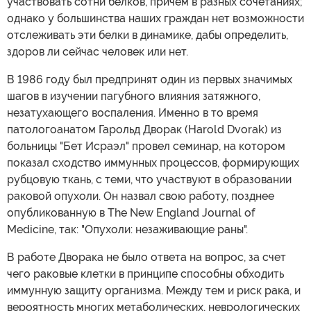
участвовать сотни белков, причем в разных сочетаниях;
однако у большинства наших граждан нет возможности
отслеживать эти белки в динамике, дабы определить,
здоров ли сейчас человек или нет.
В 1986 году был предпринят один из первых значимых
шагов в изучении пагубного влияния затяжного,
незатухающего воспаления. Именно в то время
патологоанатом Гарольд Дворак (Harold Dvorak) из
больницы "Бет Исраэл" провел семинар, на котором
показал сходство иммунных процессов, формирующих
рубцовую ткань, с теми, что участвуют в образовании
раковой опухоли. Он назвал свою работу, позднее
опубликованную в The New England Journal of
Medicine, так: "Опухоли: незаживающие раны".
В работе Дворака не было ответа на вопрос, за счет
чего раковые клетки в принципе способны обходить
иммунную защиту организма. Между тем и риск рака, и
вероятность многих метаболических, неврологических