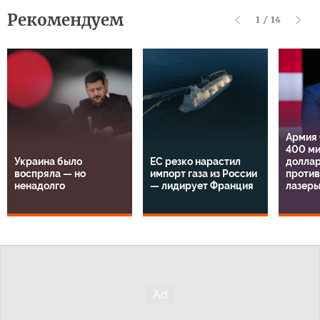
Рекомендуем
1
/
14
Армия
400 м
Украина было
ЕС резко нарастил
доллар
воспряла — но
импорт газа из России
проти
ненадолго
— лидирует Франция
лазер