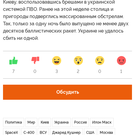
Киеву, воспользовавшись брешами в украинской
системой ПВО. Ранее на этой неделе столица и
пригороды подверглись массированным обстрелам.
Так, только за одну ночь было выпущено не менее двух
десятков баллистических ракет. Украине не удалось
сбить ни одной.
7
0
3
2
0
1
Обсудить
Политика
Мир
Киев
Украина
Россия
Илон Маск
SpaceX
С-400
ВСУ
Джаред Кушнер
США
Москва