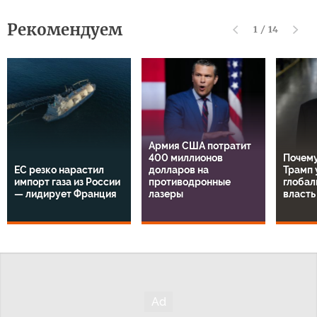
Рекомендуем
1
/
14
Армия США потратит
400 миллионов
Почему
ЕС резко нарастил
долларов на
Трамп 
импорт газа из России
противодронные
глобал
— лидирует Франция
лазеры
власть