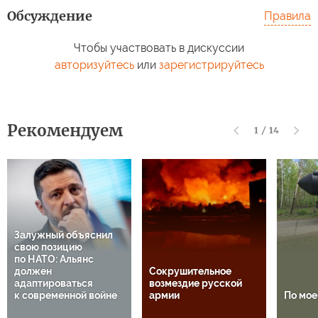
Обсуждение
Правила
Чтобы участвовать в дискуссии
авторизуйтесь
или
зарегистрируйтесь
Рекомендуем
1
/
14
Залужный объяснил
свою позицию
по НАТО: Альянс
должен
Сокрушительное
адаптироваться
возмездие русской
к современной войне
армии
По мо