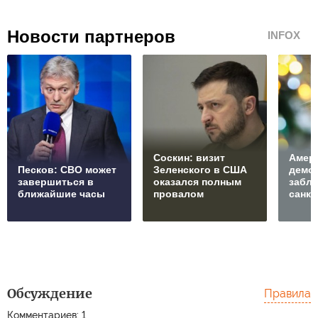
Новости партнеров
INFOX
Соскин: визит
Амер
Песков: СВО может
Зеленского в США
демо
завершиться в
оказался полным
забл
ближайшие часы
провалом
санкц
Обсуждение
Правила
Комментариев: 1