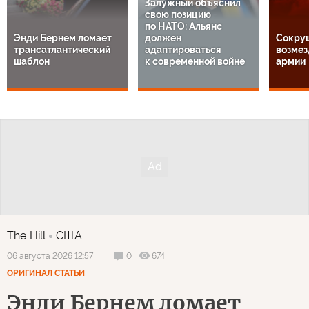
Залужный объяснил
свою позицию
по НАТО: Альянс
Энди Бернем ломает
должен
Сокру
трансатлантический
адаптироваться
возмез
шаблон
к современной войне
армии
The Hill
США
0
674
06 августа 2026 12:57
ОРИГИНАЛ СТАТЬИ
Энди Бернем ломает