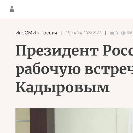
ИноСМИ
Россия
25 ноября 2022 21:23
0
126
Президент Рос
рабочую встре
Кадыровым