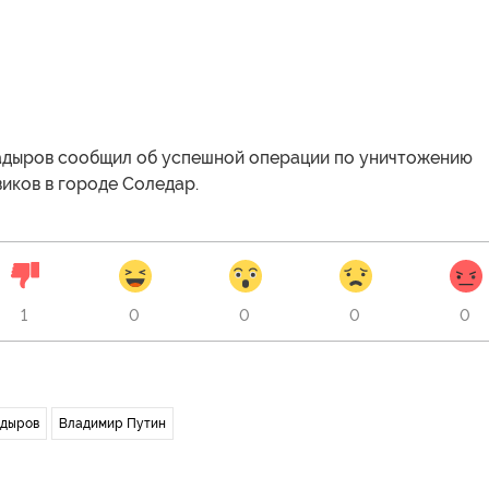
адыров сообщил об успешной операции по уничтожению
иков в городе Соледар.
1
0
0
0
0
адыров
Владимир Путин