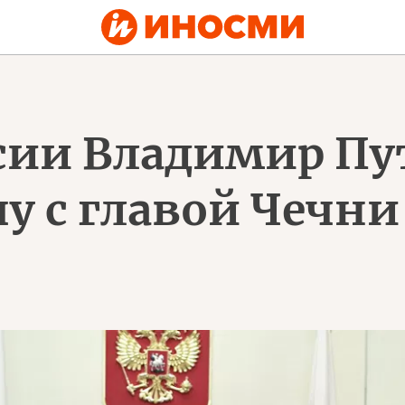
сии Владимир Пу
чу с главой Чечн