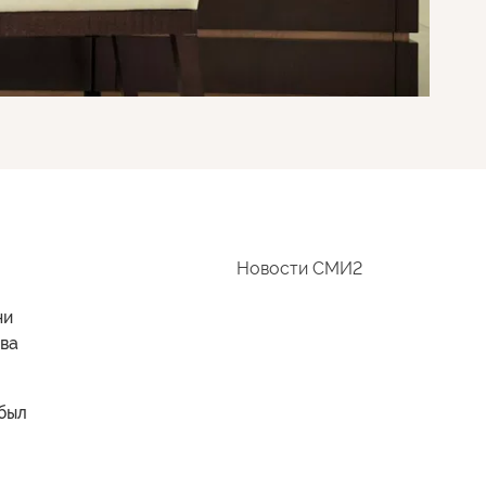
Новости СМИ2
ни
ва
 был