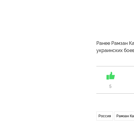
Ранее Рамзан К
украинских боев
5
Россия
Рамзан К