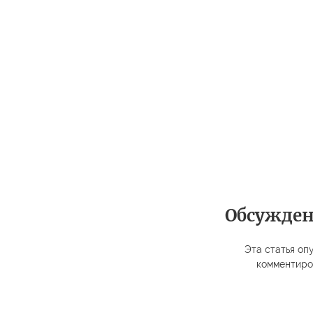
Обсужде
Эта статья опу
комментиро