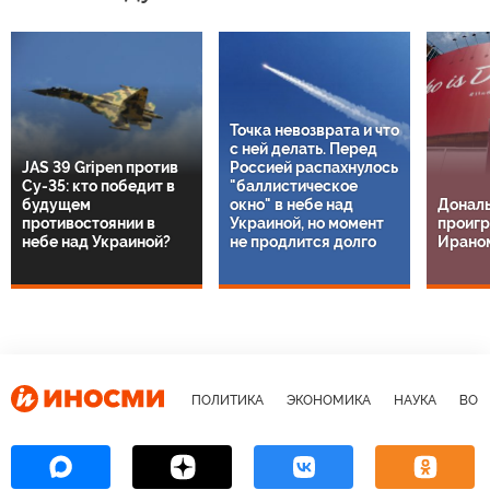
авторизуйтесь
или
зарегистрируйтесь
И вечный бан, свободы слова нет.
3
10 августа, 13:25
Ну, озвучил пацанчик раньше времени суперзадачу Запада,
который тот втихую решает не говоря об этом, распять что ли
его за это.
Ответить
Рекомендуем
1
/
14
Точка невозврата и что
с ней делать. Перед