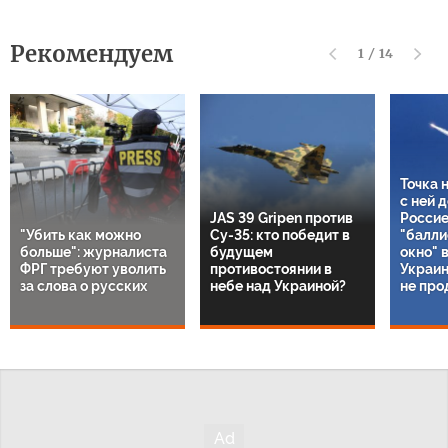
Рекомендуем
1
/
14
Точка 
с ней 
JAS 39 Gripen против
Россие
"Убить как можно
Су-35: кто победит в
"балли
больше": журналиста
будущем
окно" 
ФРГ требуют уволить
противостоянии в
Украин
за слова о русских
небе над Украиной?
не про