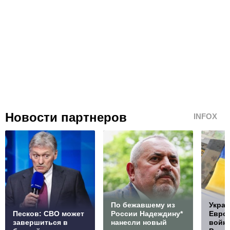
Новости партнеров
INFOX
По бежавшему из
Украи
Песков: СВО может
России Надеждину*
Европ
завершиться в
нанесли новый
войну