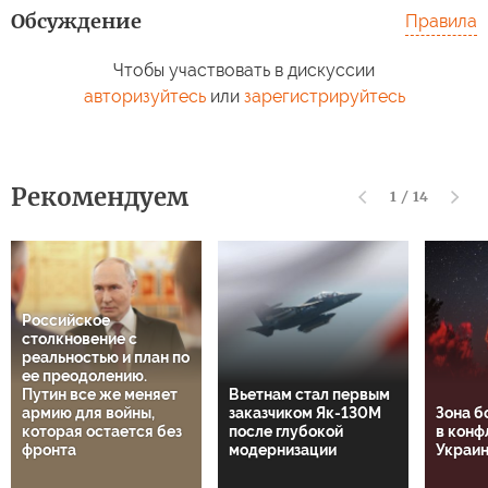
Обсуждение
Правила
Чтобы участвовать в дискуссии
авторизуйтесь
или
зарегистрируйтесь
Рекомендуем
1
/
14
Российское
столкновение с
реальностью и план по
ее преодолению.
Путин все же меняет
Вьетнам стал первым
армию для войны,
заказчиком Як-130М
Зона б
которая остается без
после глубокой
в конф
фронта
модернизации
Украин