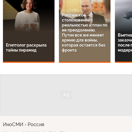
Российское
столкновение с
реальностью и план по
ее преодолению.
Путин все же меняет
Вьетна
армию для войны,
заказч
Египтолог раскрыла
которая остается без
после 
тайны пирамид
фронта
модер
ИноСМИ
Россия