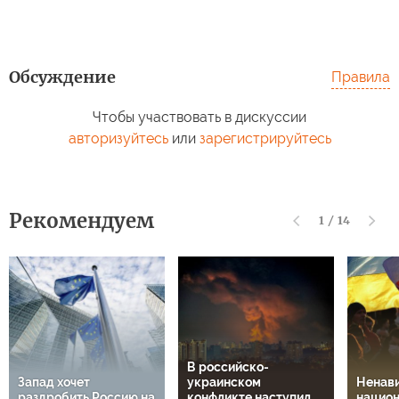
Обсуждение
Правила
Чтобы участвовать в дискуссии
авторизуйтесь
или
зарегистрируйтесь
Рекомендуем
1
/
14
В российско-
Запад хочет
украинском
Ненави
раздробить Россию на
конфликте наступил
национ