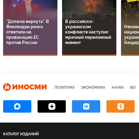
"Должна вернуть". В
В российско-
Финляндии резко
украинском
Ненави
ответили на
конфликте наступил
национ
провокацию ЕС
мрачный переломный
украин
против России
момент
банде
ПОЛИТИКА
ЭКОНОМИКА
НАУКА
ВОЕ