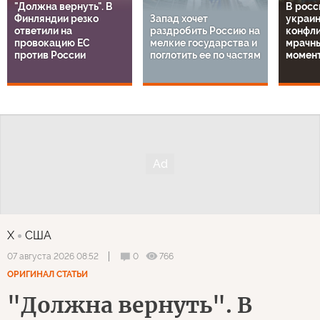
"Должна вернуть". В
В росс
Финляндии резко
Запад хочет
украи
ответили на
раздробить Россию на
конфли
провокацию ЕС
мелкие государства и
мрачн
против России
поглотить ее по частям
момен
X
США
0
766
07 августа 2026 08:52
ОРИГИНАЛ СТАТЬИ
"Должна вернуть". В