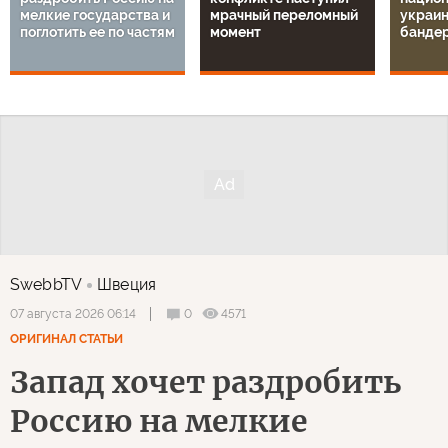
мелкие государства и
мрачный переломный
украин
поглотить ее по частям
момент
банде
SwebbTV
Швеция
0
4571
07 августа 2026 06:14
ОРИГИНАЛ СТАТЬИ
Запад хочет раздробить
Россию на мелкие