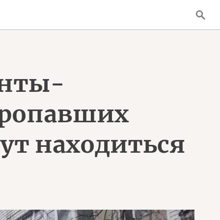
анты-
 пропавших
ут находиться