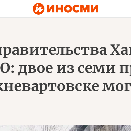
правительства Х
О: двое из семи
жневартовске мог