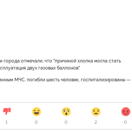
 города отмечали, что "причиной хлопка могла стать
сплуатация двух газовых баллонов".
анным МЧС, погибли шесть человек, госпитализированы —
1
0
0
2
0