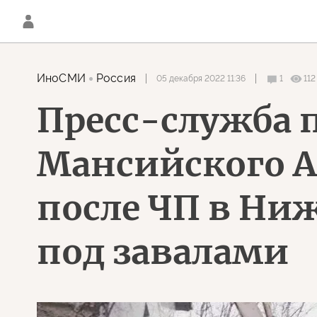
ИноСМИ
Россия
05 декабря 2022 11:36
1
112
Пресс-служба 
Мансийского А
после ЧП в Ни
под завалами