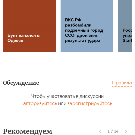
ВКС РФ
разбомбили
подземный город
Росс
Бунт начался в
ССО, дрон снял
управ
Одессе
результат удара
Starli
Обсуждение
Правила
Чтобы участвовать в дискуссии
авторизуйтесь
или
зарегистрируйтесь
Рекомендуем
1
/
14