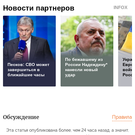
Новости партнеров
INFOX
По бежавшему из
Украи
Песков: СВО может
России Надеждину*
Европ
завершиться в
нанесли новый
войну
ближайшие часы
удар
Росс
Обсуждение
Правила
Эта статья опубликована более, чем 24 часа назад, а значит,