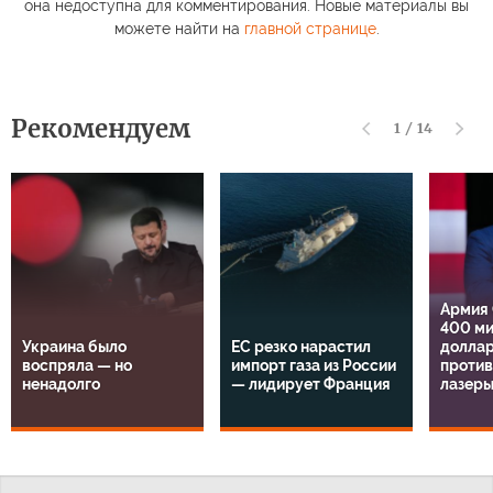
она недоступна для комментирования. Новые материалы вы
можете найти на
главной странице
.
Рекомендуем
1
/
14
Армия
400 м
Украина было
ЕС резко нарастил
доллар
воспряла — но
импорт газа из России
проти
ненадолго
— лидирует Франция
лазер