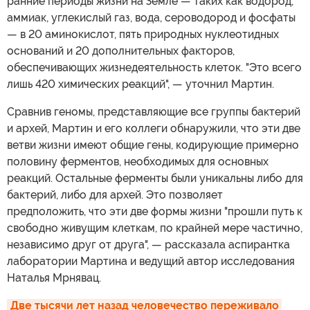
ранние периоды жизни на Земле — таких как водород,
аммиак, углекислый газ, вода, сероводород и фосфаты
— в 20 аминокислот, пять природных нуклеотидных
оснований и 20 дополнительных факторов,
обеспечивающих жизнедеятельность клеток. "Это всего
лишь 420 химических реакций", — уточнил Мартин.
Сравнив геномы, представляющие все группы бактерий
и архей, Мартин и его коллеги обнаружили, что эти две
ветви жизни имеют общие гены, кодирующие примерно
половину ферментов, необходимых для основных
реакций. Остальные ферменты были уникальны либо для
бактерий, либо для архей. Это позволяет
предположить, что эти две формы жизни "прошли путь к
свободно живущим клеткам, по крайней мере частично,
независимо друг от друга", — рассказала аспирантка
лаборатории Мартина и ведущий автор исследования
Наталья Мрнявац.
Две тысячи лет назад человечество переживало 