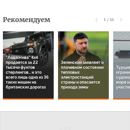
Рекомендуем
1
/
14
"Лада Нива" 4х4
продается за 22
Зеленский заявляет о
тысячи фунтов
плачевном состоянии
Турция
стерлингов… и это
тепловых
ограни
всего лишь одна из 36
электростанций
судохо
таких машин на
страны и опасается
море н
британских дорогах
прихода зимы
участи