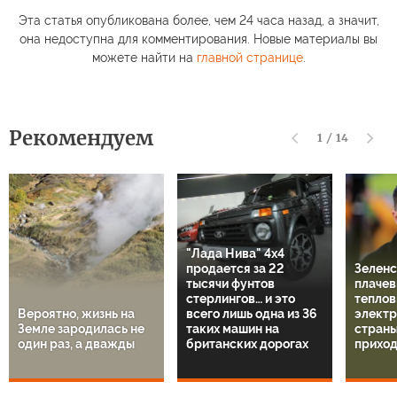
Эта статья опубликована более, чем 24 часа назад, а значит,
она недоступна для комментирования. Новые материалы вы
можете найти на
главной странице
.
Рекомендуем
1
/
14
"Лада Нива" 4х4
продается за 22
Зеленс
тысячи фунтов
плачев
стерлингов… и это
теплов
Вероятно, жизнь на
всего лишь одна из 36
электр
Земле зародилась не
таких машин на
страны
один раз, а дважды
британских дорогах
приход