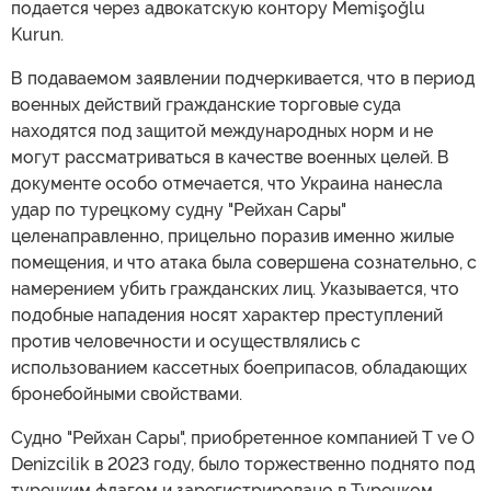
подается через адвокатскую контору Memişoğlu
Kurun.
В подаваемом заявлении подчеркивается, что в период
военных действий гражданские торговые суда
находятся под защитой международных норм и не
могут рассматриваться в качестве военных целей. В
документе особо отмечается, что Украина нанесла
удар по турецкому судну "Рейхан Сары"
целенаправленно, прицельно поразив именно жилые
помещения, и что атака была совершена сознательно, с
намерением убить гражданских лиц. Указывается, что
подобные нападения носят характер преступлений
против человечности и осуществлялись с
использованием кассетных боеприпасов, обладающих
бронебойными свойствами.
Судно "Рейхан Сары", приобретенное компанией T ve O
Denizcilik в 2023 году, было торжественно поднято под
турецким флагом и зарегистрировано в Турецком