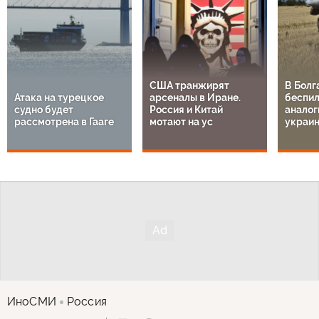
США транжирят
В Болг
Атака на турецкое
арсеналы в Иране.
беспил
судно будет
Россия и Китай
аналог
рассмотрена в Гааге
мотают на ус
украи
ИноСМИ
Россия