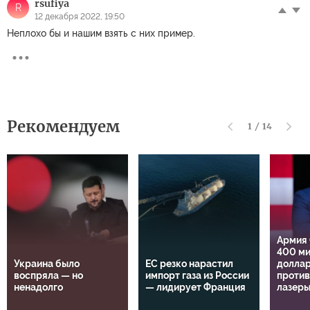
rsufiya
R
12 декабря 2022, 19:50
Неплохо бы и нашим взять с них пример.
Рекомендуем
1
/
14
Армия
400 м
Украина было
ЕС резко нарастил
доллар
воспряла — но
импорт газа из России
проти
ненадолго
— лидирует Франция
лазер