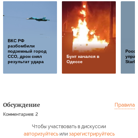
ВКС РФ
разбомбили
подземный город
Росс
ССО, дрон снял
Бунт начался в
управ
результат удара
Одессе
Starli
Обсуждение
Правила
Комментариев: 2
Чтобы участвовать в дискуссии
авторизуйтесь
или
зарегистрируйтесь