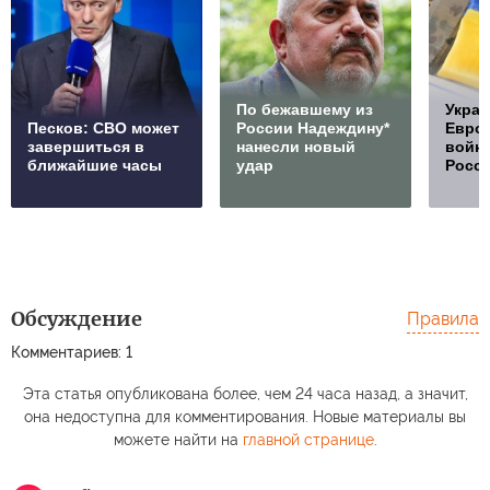
По бежавшему из
Украи
Песков: СВО может
России Надеждину*
Европ
завершиться в
нанесли новый
войну
ближайшие часы
удар
Росс
Обсуждение
Правила
Комментариев: 1
Эта статья опубликована более, чем 24 часа назад, а значит,
она недоступна для комментирования. Новые материалы вы
можете найти на
главной странице
.