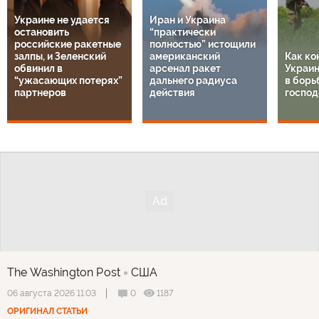
Украине не удается
Иран и Украина
остановить
“практически
российские ракетные
полностью” истощили
залпы, и Зеленский
американский
Как ко
обвинил в
арсенал ракет
Украин
“ужасающих потерях”
дальнего радиуса
в борь
партнеров
действия
господ
The Washington Post
США
0
1187
06 августа 2026 11:03
ОРИГИНАЛ СТАТЬИ