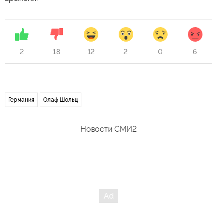
2
18
12
2
0
6
Германия
Олаф Шольц
Новости СМИ2