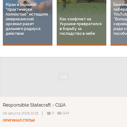
Иран и Украина
Бежен
“практически
либер
полностью” истощили
YouTub
американский
Как конфликт на
"Больш
арсенал ракет
Украине превратился
сирий
дальнего радиуса
в борьбу за
ради с
действия
господство в небе
пособи
Responsible Statecraft
США
0
1144
06 августа 2026 10:18
ОРИГИНАЛ СТАТЬИ