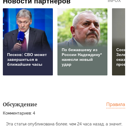
Новости партнеров
INFOX
По бежавшему из
Соски
Песков: СВО может
России Надеждину*
Зеле
завершиться в
нанесли новый
оказ
ближайшие часы
удар
пров
Обсуждение
Правила
Комментариев: 4
Эта статья опубликована более, чем 24 часа назад, а значит,