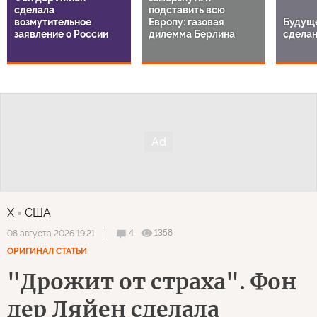
сделала
подставить всю
возмутительное
Европу: газовая
Будуще
заявление о России
дилемма Берлина
сделан
X
США
4
1358
08 августа 2026 19:21
ОРИГИНАЛ СТАТЬИ
"Дрожит от страха". Фон
дер Ляйен сделала