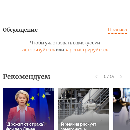
Обсуждение
Правила
Чтобы участвовать в дискуссии
авторизуйтесь
или
зарегистрируйтесь
Рекомендуем
1
/
14
"Дрожит от страха".
Германия рискует
Фон дер Ляйен
замерзнуть и