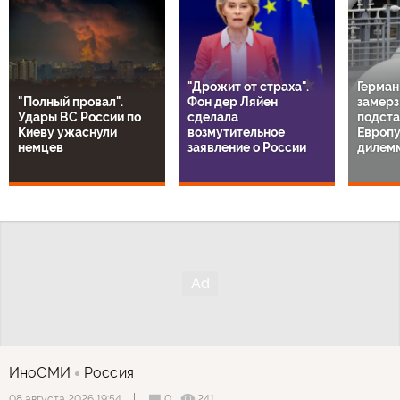
"Дрожит от страха".
Герман
"Полный провал".
Фон дер Ляйен
замерз
Удары ВС России по
сделала
подста
Киеву ужаснули
возмутительное
Европу
немцев
заявление о России
дилем
ИноСМИ
Россия
0
241
08 августа 2026 19:54