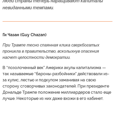
люди страны теперь наращивают капиталы
невиданными темпами.
Ги Чазан (Guy Chazan)
При Трампе тесно спаянная клика сверхбогатых
проникла в правительство, всколыхнув опасения
насчет целостности демократии.
В “позолоченный век” Америки акулы капитализма —
так называемые “бароны-разбойники” действовали из-
за кулис, лестью и подкупом заманивая на свою
сторону сговорчивых законодателей. При президенте
Дональде Трампе положение миллиардеров стало еще
лучше. Некоторые из них даже вхожи в его кабинет.