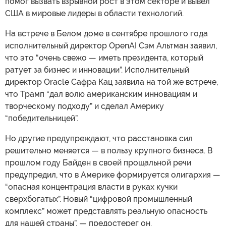
помог вызвать взрывной рост в этом секторе и вывел
США в мировые лидеры в области технологий.
На встрече в Белом доме в сентябре прошлого года
исполнительный директор OpenAI Сэм Альтман заявил,
что это “очень свежо — иметь президента, который
ратует за бизнес и инновации”. Исполнительный
директор Oracle Сафра Кац заявила на той же встрече,
что Трамп “дал волю американским инновациям и
творческому подходу” и сделал Америку
“победительницей”.
Но другие предупреждают, что расстановка сил
решительно меняется — в пользу крупного бизнеса. В
прошлом году Байден в своей прощальной речи
предупредил, что в Америке формируется олигархия —
“опасная концентрация власти в руках кучки
сверхбогатых”. Новый “цифровой промышленный
комплекс” может представлять реальную опасность
для нашей страны”, — предостерег он.