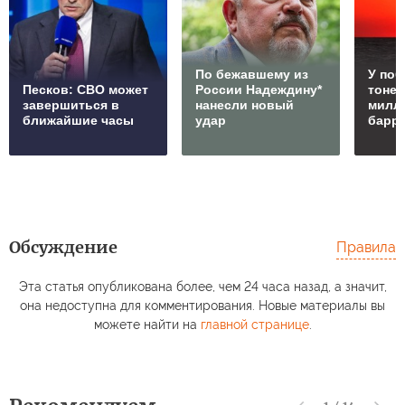
По бежавшему из
У по
Песков: СВО может
России Надеждину*
тонет
завершиться в
нанесли новый
милл
ближайшие часы
удар
барр
Обсуждение
Правила
Эта статья опубликована более, чем 24 часа назад, а значит,
она недоступна для комментирования. Новые материалы вы
можете найти на
главной странице
.