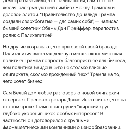
Демократы заявили, что Палихапития, сам того не
желая, раскрыл уютный симбиоз между Трампом и
деловой элитой. “Правительство Дональда Трампа
создали сверхбогатые — для самих себя”, — написал
бывший советник Обамы Дэн Пфайффер, перепостив
ролик с Палихапитией.
Но другие возражают, что при своей своей браваде
Палихапития высказал дельную мысль: экономическая
политика Трампа попросту благоприятнее для бизнеса,
чем политика Байдена. Это не столько влияние
олигархата, сколько врожденный “нюх” Трампа на то,
чего хочет бизнес.
Сам Белый дом любые разговоры о новой олигархии
отвергает. Пресс-секретарь Дэвис Ингл считает, что на
втором сроке Трамп приструнил “широкий круг
глубоко укоренившихся особых интересов”. В
частности, он договорился с крупными
фармацевтическими компаниями о ценообразовании,