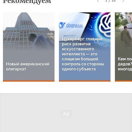
Рекомендуем
1
/
14
Цукерберг: главный
риск развития
искусственного
интеллекта — это
слишком большой
Кем по
Новый американский
контроль со стороны
дедов?
олигархат
одного субъекта
многод