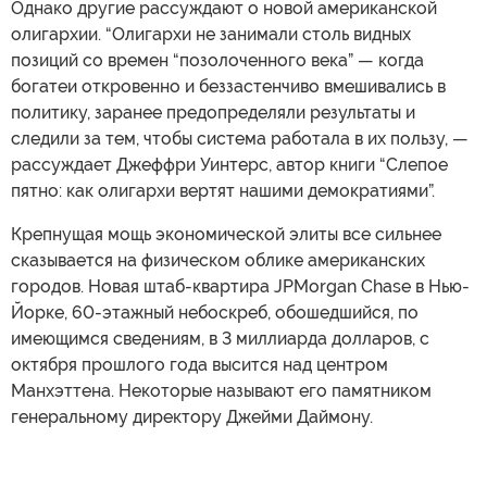
Однако другие рассуждают о новой американской
олигархии. “Олигархи не занимали столь видных
позиций со времен “позолоченного века” — когда
богатеи откровенно и беззастенчиво вмешивались в
политику, заранее предопределяли результаты и
следили за тем, чтобы система работала в их пользу, —
рассуждает Джеффри Уинтерс, автор книги “Слепое
пятно: как олигархи вертят нашими демократиями”.
Крепнущая мощь экономической элиты все сильнее
сказывается на физическом облике американских
городов. Новая штаб-квартира JPMorgan Chase в Нью-
Йорке, 60-этажный небоскреб, обошедшийся, по
имеющимся сведениям, в 3 миллиарда долларов, с
октября прошлого года высится над центром
Манхэттена. Некоторые называют его памятником
генеральному директору Джейми Даймону.