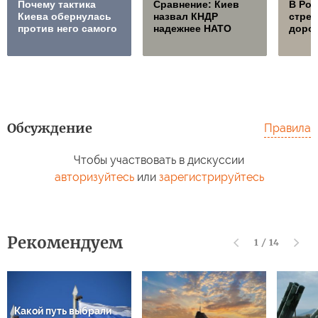
Почему тактика
Сравнение: Киев
В Ро
Киева обернулась
назвал КНДР
стре
против него самого
надежнее НАТО
дорож
Обсуждение
Правила
Чтобы участвовать в дискуссии
авторизуйтесь
или
зарегистрируйтесь
Рекомендуем
1
/
14
Какой путь выбрали