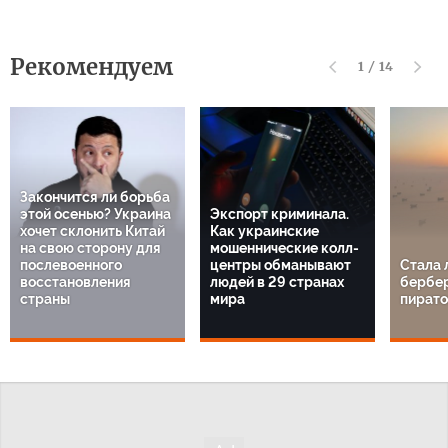
Рекомендуем
1
/
14
Закончится ли борьба
этой осенью? Украина
Экспорт криминала.
хочет склонить Китай
Как украинские
на свою сторону для
мошеннические колл-
послевоенного
центры обманывают
Стала 
восстановления
людей в 29 странах
бербе
страны
мира
пират