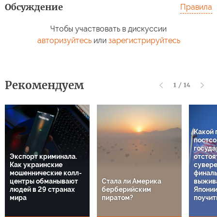
Обсуждение
Правила
Чтобы участвовать в дискуссии
авторизуйтесь
или
зарегистрируйтесь
Рекомендуем
1
/
14
Какой 
постсо
госуда
Экспорт криминала.
отстоя
Как украинские
сувере
мошеннические колл-
финаль
центры обманывают
Стала ли Америка
выжива
людей в 29 странах
берберийским
Японии
мира
пиратом?
поучит