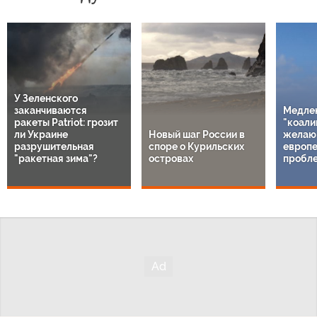
У Зеленского
заканчиваются
Медле
ракеты Patriot: грозит
"коали
ли Украине
Новый шаг России в
желаю
разрушительная
споре о Курильских
европе
"ракетная зима"?
островах
пробл