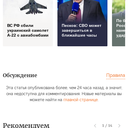
По б
ВС РФ сбили
Песков: СВО может
Росс
украинский самолет
завершиться в
нане
А-22 с авиабомбами
ближайшие часы
удар
Обсуждение
Правила
Эта статья опубликована более, чем 24 часа назад, а значит,
она недоступна для комментирования. Новые материалы вы
можете найти на
главной странице
.
Рекомендуем
1
/
14