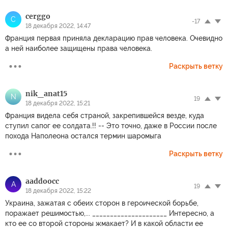
cerggo
C
-17
18 декабря 2022, 14:47
Франция первая приняла декларацию прав человека. Очевидно
а ней наиболее защищены права человека.
Раскрыть ветку
nik_anat15
N
19
18 декабря 2022, 15:21
Франция видела себя страной, закрепившейся везде, куда
ступил сапог ее солдата.!! -- Это точно, даже в России после
похода Наполеона остался термин шаромыга
Раскрыть ветку
aaddoocc
A
19
18 декабря 2022, 15:22
Украина, зажатая с обеих сторон в героической борьбе,
поражает решимостью,... _____________________ Интересно, а
кто ее со второй стороны жмакает? И в какой области ее