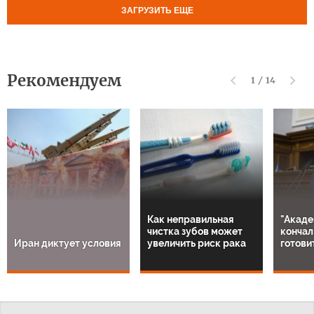
ЗАГРУЗИТЬ ЕЩЕ
Рекомендуем
1
/
14
Как неправильная
"Акаде
чистка зубов может
кончал
Иран диктует условия
увеличить риск рака
готови