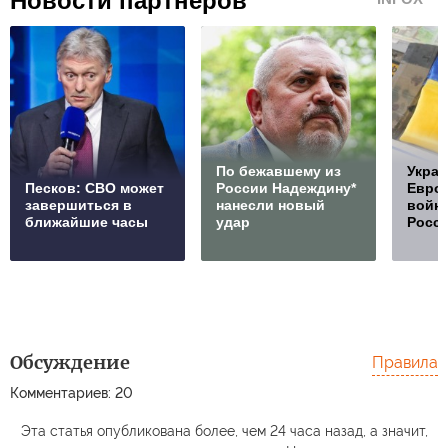
Новости партнеров
По бежавшему из
Украи
Песков: СВО может
России Надеждину*
Европ
завершиться в
нанесли новый
войну
ближайшие часы
удар
Росс
Обсуждение
Правила
Комментариев: 20
Эта статья опубликована более, чем 24 часа назад, а значит,