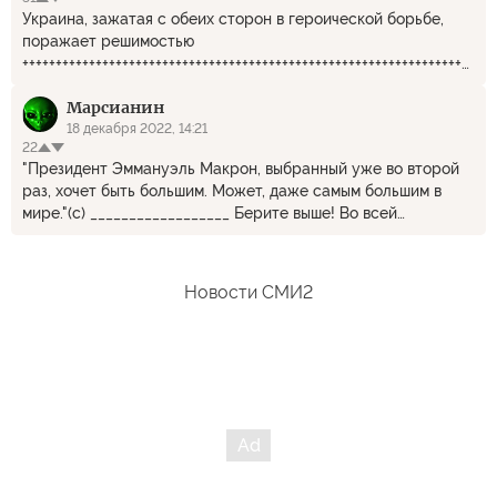
Украина, зажатая с обеих сторон в героической борьбе,
поражает решимостью
+++++++++++++++++++++++++++++++++++++++++++++++++++++++++++++++++++++++
Наивный чукотский мальчик! Это решимость разворовать
Марсианин
европейские и американские деньги. Как только денег не
станет, решимость испарится.
18 декабря 2022, 14:21
22
"Президент Эммануэль Макрон, выбранный уже во второй
раз, хочет быть большим. Может, даже самым большим в
мире."(с) __________________ Берите выше! Во всей
вселенной!!! ))))
Новости СМИ2