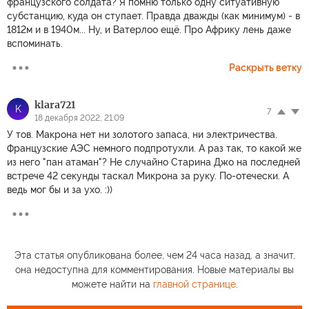
французского солдата? Я помню только одну ситуативную
субстанцию, куда он ступает. Правда дважды (как минимум) - в
1812м и в 1940м... Ну, и Ватерлоо ещё. Про Африку лень даже
вспоминать.
Раскрыть ветку
klara721
K
7
18 декабря 2022, 21:09
У тов. Макрона нет ни золотого запаса, ни электричества.
Французские АЭС немного подпротухли. А раз так, то какой же
из него "пан атаман"? Не случайно Старина Джо на последней
встрече 42 секунды таскал Микрона за руку. По-отечески. А
ведь мог бы и за ухо. :))
Эта статья опубликована более, чем 24 часа назад, а значит,
она недоступна для комментирования. Новые материалы вы
можете найти на
главной странице
.