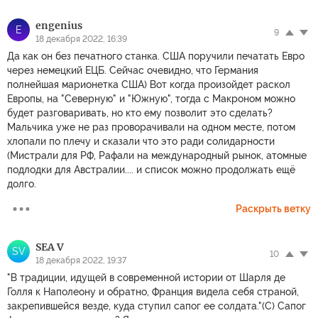
engenius
E
9
18 декабря 2022, 16:39
Да как он без печатного станка. США поручили печатать Евро
через немецкий ЕЦБ. Сейчас очевидно, что Германия
полнейшая марионетка США) Вот когда произойдет раскол
Европы, на "Северную" и "Южную", тогда с Макроном можно
будет разговаривать, но кто ему позволит это сделать?
Мальчика уже не раз проворачивали на одном месте, потом
хлопали по плечу и сказали что это ради солидарности
(Мистрали для РФ, Рафали на международный рынок, атомные
подлодки для Австралии.... и список можно продолжать ещё
долго.
Раскрыть ветку
SEA V
SV
10
18 декабря 2022, 19:37
"В традиции, идущей в современной истории от Шарля де
Голля к Наполеону и обратно, Франция видела себя страной,
закрепившейся везде, куда ступил сапог ее солдата."(С) Сапог