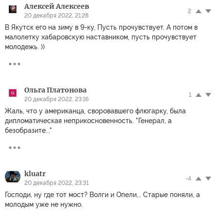
А-22 с авиабомбами
ближайшие часы
удар
Обсуждение
Правила
Комментариев: 7
Эта статья опубликована более, чем 24 часа назад, а значит,
она недоступна для комментирования. Новые материалы вы
можете найти на
главной странице
.
Алексей Алексеев
2
20 декабря 2022, 21:28
В Якутск его на зиму в 9-ку, Пусть прочувствует. А потом в
малолетку хабаровскую наставником, пусть прочувствует
молодежь. ))