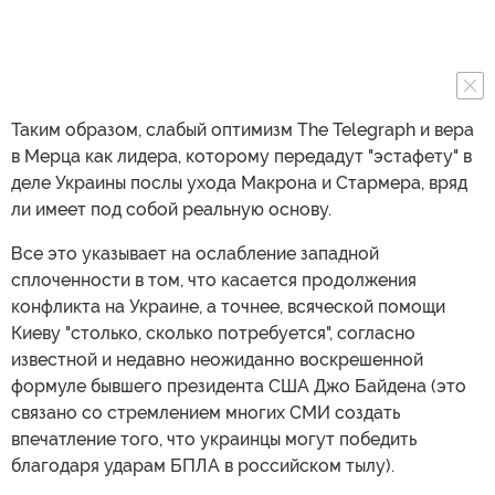
Европейские дипломаты боятся образования "вакуума
лидерства", который может ослабить поддержку
Украины и изменить равновесие сил в Европе.
Таким образом, слабый оптимизм The Telegraph и вера
в Мерца как лидера, которому передадут "эстафету" в