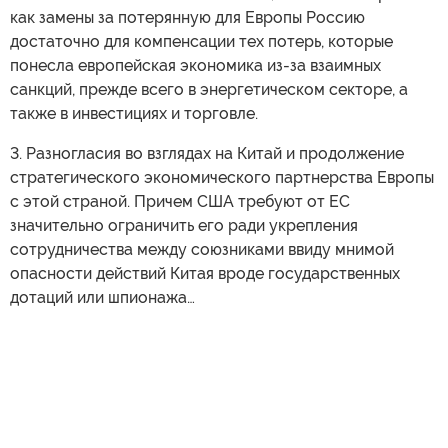
Аляске в августе прошлого года, но Вашингтон уже
отрекся от тех договоренностей, что недавно
подтвердил Госсекретарь Марко Рубио на встрече с
российским коллегой Сергеем Лавровым в Маниле на
саммите ASEAN. Рубио заявил, что этот договор не
нравился Киеву тогда (по российской версии, Трамп
Путину тогда обещал уговорить Зеленского
согласиться на тот план, который предполагал вывод
украинских сил из оставшихся областей Донбасса), а
сейчас нравится еще меньше (на фоне украинских
ударов БПЛА по российскому тылу).
2. Разногласия относительно того, насколько Украины
как замены за потерянную для Европы Россию
достаточно для компенсации тех потерь, которые
понесла европейская экономика из-за взаимных
санкций, прежде всего в энергетическом секторе, а
также в инвестициях и торговле.