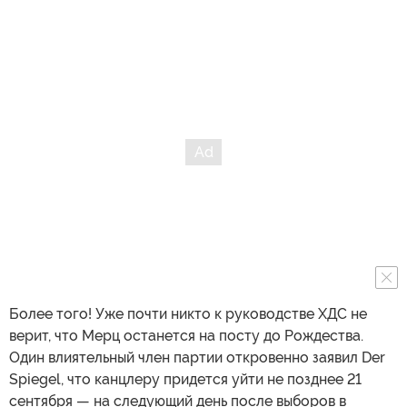
Медленное угасание "коалиции
желающих"
03.08.2026
Я бы добавил — крайне нестабильным! Как пишет
немецкое издание Bild, Мерц может покинуть пост
канцлера после региональных выборов в сентябре, на
которых правящей партии ХДС грозит провал.