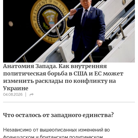
уничтожение украинских черноморских портов, а
также портов в устье Дуная, что де-факто ставит крест
на экспорте Украины, а также импорте, прежде всего,
оружия, если говорить об ударах по торговым судам в
море. Поэтому крупные контейнерные перевозчики,
такие как датская компания MAERSK, уже остановили
сообщение с украинским портами и перенаправили
суда в румынский порт Констанцу, где образовалась
большая очередь из судов, ожидающих разрешения
продолжать путь в украинские порты.