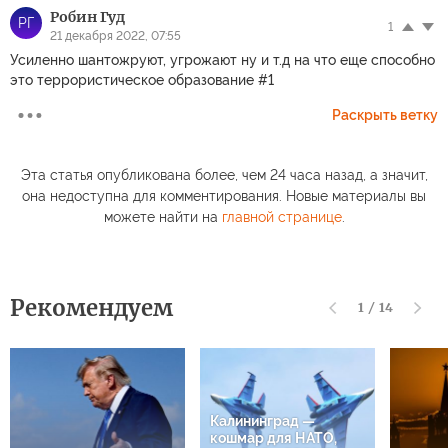
в кожаных перчатках - чтоб не делать отпечатков, - Жил в
гостинице "Советской" несоветский человек." (c)
z Z
10
20 декабря 2022, 23:47
"Ему была передана флеш-карта, на которой, как он полагал,
будут фотографии, сделанные во время его турпоездки в
Сергиев Посад." Петров с Башировым тоже хотели на шпиль
полюбоваться, а их в смертоубийстве обвинили. Двойные
стандарты? Однако...
Робин Гуд
РГ
1
21 декабря 2022, 07:55
Усиленно шантожруют, угрожают ну и т.д на что еще способно
это террористическое образование #1
Раскрыть ветку