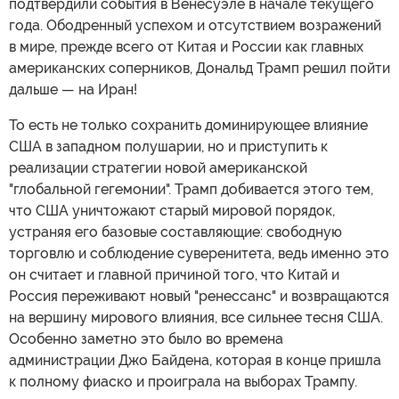
План Трампа
Ясно, что Трамп полностью перечеркнул свою
предвыборную риторику и заявления о том, что США
вынуждены адаптироваться к новым условиям в мире,
который стремительно переходит к многополярности.
Прошлой осенью Трамп принял новую американскую
Стратегию национальной безопасности, в которой
прямо сказано о возвращении к несколько
видоизмененной доктрине Монро и его концепции
США как гегемона в западном полушарии, что
подтвердили события в Венесуэле в начале текущего
года. Ободренный успехом и отсутствием возражений
в мире, прежде всего от Китая и России как главных
американских соперников, Дональд Трамп решил пойти
дальше — на Иран!
То есть не только сохранить доминирующее влияние