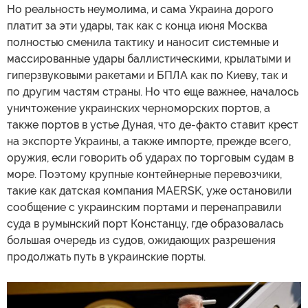
деле Украины послы ухода Макрона и Стармера, вряд
ли имеет под собой реальную основу.
Все это указывает на ослабление западной
сплоченности в том, что касается продолжения
конфликта на Украине, а точнее, всяческой помощи
Киеву "столько, сколько потребуется", согласно
известной и недавно неожиданно воскрешенной
формуле бывшего президента США Джо Байдена (это
связано со стремлением многих СМИ создать
впечатление того, что украинцы могут победить
благодаря ударам БПЛА в российском тылу).
Но реальность неумолима, и сама Украина дорого
платит за эти удары, так как с конца июня Москва
полностью сменила тактику и наносит системные и
массированные удары баллистическими, крылатыми и
гиперзвуковыми ракетами и БПЛА как по Киеву, так и
по другим частям страны. Но что еще важнее, началось