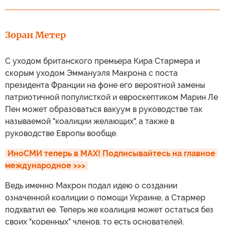
Ключевой задачей Трампа на его второй срок
было возвращение глобальной гегемонии США,
пишет GN. Однако из-за провала в Иране и
отсутствия договора с Путиным по Украине
этот "проект" Трампа находится под большой
угрозой, а ему самому грозит завершение
мандата досрочно. Но игра еще не закончена.
Зоран Метер
С уходом британского премьера Кира Стармера и