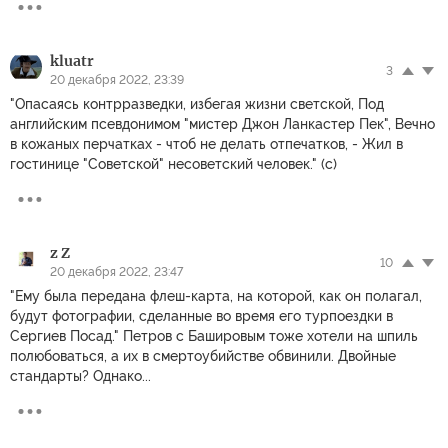
Ольга Платонова
1
20 декабря 2022, 23:16
Жаль, что у американца, своровавшего флюгарку, была
дипломатическая неприкосновенность. "Генерал, а
безобразите..."
kluatr
-4
20 декабря 2022, 23:31
Господи, ну где тот мост? Волги и Опели... Старые поняли, а
молодым уже не нужно.
kluatr
3
20 декабря 2022, 23:39
"Опасаясь контрразведки, избегая жизни светской, Под
английским псевдонимом "мистер Джон Ланкастер Пек", Вечно