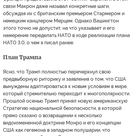
5. Наконец, несогласие с превращением Европы в
оборонительную крепость, то есть с длительной и
безостановочной милитаризацией на фоне
пренебрежения к другим экономическим секторам.
Речь о закупках американского современного оружия,
возможном открытии совместных американо-
европейских предприятий по производству
вооружений в Европе для размещения некоторых видов
этого оружия там же (типа ракет Tomahawk), и все это
вместе с исключительно американским ядерным
зонтиком над Европой как стратегической защитой.
Известно о желании Эммануэля Макрона, чтобы
Франция предоставила этот "зонтик" Европе, и в этой
связи Макрон даже называл конкретные шаги,
обсуждая их с британским премьером Стармером и
немецким канцлером Мерцем. Однако Вашингтон
этого точно не допустит, на что указывает и его
намерение переделать НАТО в ходе реализации плана
НАТО 3.0, о чем я писал ранее.