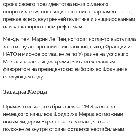
Однако приоритетность поставленной задачи менялась
в зависимости от роста поддержки или, напротив,
сопротивления ее выполнению со стороны ключевых
государств-членов.
Британское СМИ напоминает нам, что у Энди Бернема
"нет серьезного опыта во внешней политике" и что
Макрон не может баллотироваться на еще один срок. Я
бы добавил, что, возможно, это даже лучше для него,
потому что, учитывая нынешний уровень его
(не)популярности, он, вероятно, потерпел бы полное
фиаско. Ему не удавалось сформировать стабильное
правительство почти на протяжении всего второго
срока своего президентства из-за сильного
сопротивления оппозиционных сил в парламенте его,
прежде всего, внутренней политике и инициированным
или запланированным реформам.
Между тем, Марин Ле Пен, которая когда-то выступала