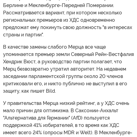
Более того! Уже почти никто к руководстве ХДС не
верит, что Мерц останется на посту до Рождества.
Один влиятельный член партии откровенно заявил Der
Spiegel, что канцлеру придется уйти не позднее 21
сентября — на следующий день после выборов в
Берлине и Мекленбурге-Передней Померании.
Рассматривается вариант, при котором несколько
региональных премьеров из ХДС одновременно
предложат ему покинуть свою должность "в интересах
страны и партии".