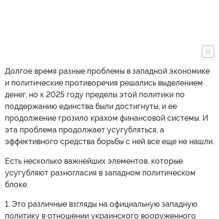
традиционных правых сил (консерваторы). Правда, они
противостоят друг другу еще со времен окончания
холодной войны, и точно не это главная причина
описанного разлада.