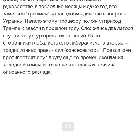
Анатомия Запада. Как внутренняя
политическая борьба в США и ЕС может
изменить расклады по конфликту на
Украине
04.08.2026
Что осталось от западного единства?
Независимо от вышеописанных изменений во
французском и британском политическом
руководстве, в последние месяцы и даже год все
заметнее "трещины" на западном единстве в вопросе
Украины. Начало этому процессу положил приход
Трампа к власти в прошлом году. Сложились два лагеря
внутри структур принятия решений. Одни —
сторонники глобалистского либерализма, а вторые —