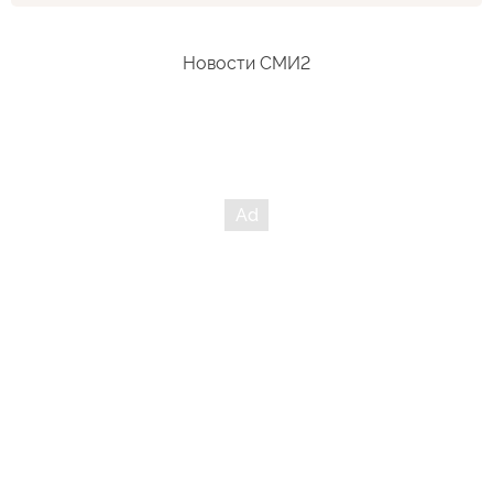
хотели на шпиль полюбоваться, а их в смертоубийстве
обвинили. Двойные стандарты? Однако...
Новости СМИ2