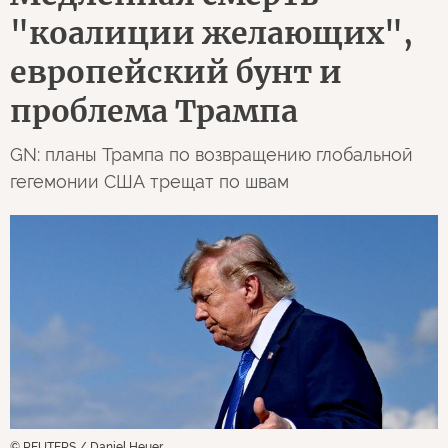
Geopolitika.news
Хорватия
Зоран Метер
0
61
06 августа 2026 04:54
ОРИГИНАЛ СТАТЬИ
Медленная смерть
"коалиции желающих",
европейский бунт и
проблема Трампа