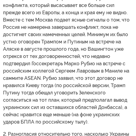
Долгое время разные проблемы в западной экономике
и политические противоречия решались выделением
денег, но к 2025 году пределы этой политики по
поддержанию единства были достигнуты, и ее
продолжение грозило крахом финансовой системы. И
эта проблема продолжает усугубляться, а
эффективного средства борьбы с ней все еще не нашли.
Есть несколько важнейших элементов, которые
усугубляют разногласия в западном политическом
блоке.
1. Это различные взгляды на официальную западную
политику в отношении украинского вооруженного
конфликта, который высасывает все больше сил
прежде всего из Европы, а конца и края ему не видно.
Вместе с тем Москва подает ясные сигналы о том, что
Россия не намерена завершать конфликт, пока не
достигнет своих намеченных целей. Минимум их было
устно оговорен Трампом и Путиным на встрече на