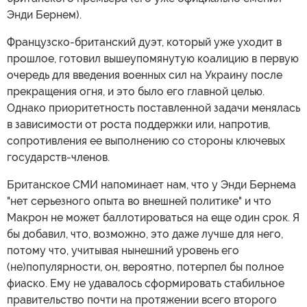
Если вы думаете, что я преувеличиваю, то вот вам
статья британского The Telegraph, посвященная
именно возможному распаду "коалиции желающих"
после ухода французского президента (в 2027) и
британского премьера (его уже официально сменил
Энди Бернем).
Французско-британский дуэт, который уже уходит в
прошлое, готовил вышеупомянутую коалицию в первую
очередь для введения военных сил на Украину после
прекращения огня, и это было его главной целью.