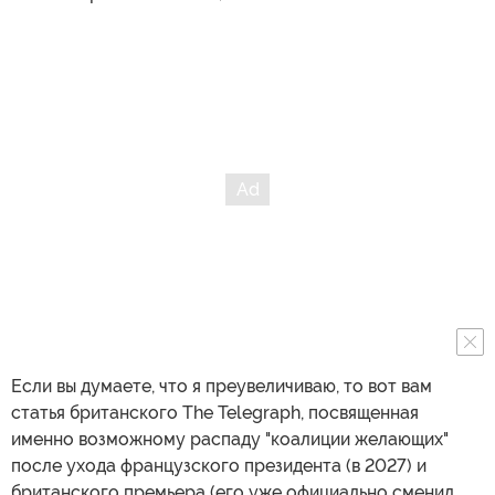
скорым уходом Эммануэля Макрона с поста
президента Франции на фоне его вероятной замены
патриотичной популисткой и евроскептиком Марин Ле
Пен может образоваться вакуум в руководстве так
называемой "коалиции желающих", а также в
руководстве Европы вообще.
ИноСМИ теперь в MAX! Подписывайтесь на главное 
международное >>>
Ведь именно Макрон подал идею о создании
означенной коалиции о помощи Украине, а Стармер
подхватил ее. Теперь же коалиция может остаться без
своих "коренных" членов, то есть основателей.