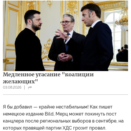
за отмену антироссийских санкций, выход Франции из
НАТО и мирное соглашение по Украине на условиях
Москвы, в настоящее время считается главным
фаворитом на президентских выборах во Франции в
следующем году.
Загадка Мерца
Примечательно, что британское СМИ называет
немецкого канцлера Фридриха Мерца возможным
новым лидером Европы, но отмечает, что его
положение внутри страны остается нестабильным.