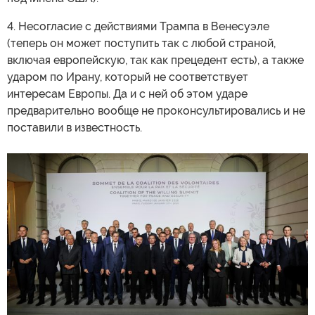
4. Несогласие с политикой Трампа, направленной на
восстановление американской гегемонии, которая
требует от Европы, которая мнила себя равноправным
партнером, подчинения американскому лидерству в
западном полушарии и американским глобальным
стратегиям. Это не только полностью лишает Европу
возможности формироваться как самостоятельный
геополитический полюс, но и бьет по ее
конкурентоспособности в мире (высокие технологии,
включая ИИ, IT-сектор — во всем этом Европа сейчас
подчинена США).
4. Несогласие с действиями Трампа в Венесуэле
(теперь он может поступить так с любой страной,
включая европейскую, так как прецедент есть), а также
ударом по Ирану, который не соответствует
интересам Европы. Да и с ней об этом ударе