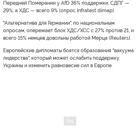
В качестве замены слабого Мерца все чаще
упоминается премьер земли Северный Рейн-Вестфалия
Хендрик Вюст, а руководство партии полагает, что
Мерц безвозвратно утратил авторитет. На недавнем
заседании парламентской группы около 20 членов
критиковали его, и никто публично не выступил в его
защиту, как пишет Bild.
У правительства Мерца низкий рейтинг, а у ХДС очень
мало причин для оптимизма. В Саксонии-Анхальт
"Альтернатива для Германии" (AfD) пользуется
поддержкой 41% избирателей, в то время как ХДС
имеет всего 24% (опросы MDR и Welt). В Мекленбурге-
Передней Померании у AfD 36% поддержки, СДПГ —
29%, а ХДС — всего 9% (опрос Infratest dimap).
"Альтернатива для Германии", по национальным
опросам, опережает блок ХДС/ХСС с 27% против 21, и
всего 15% немцев довольны работой Мерца (Reuters).